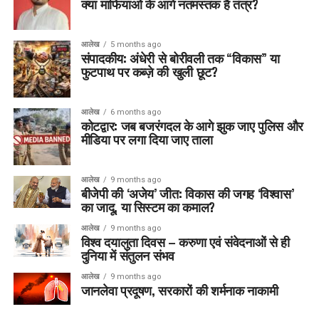
क्या माफियाओं के आगे नतमस्तक है तंत्र?
आलेख
5 months ago
संपादकीय: अंधेरी से बोरीवली तक “विकास” या
फुटपाथ पर कब्ज़े की खुली छूट?
आलेख
6 months ago
कोटद्वार: जब बजरंगदल के आगे झुक जाए पुलिस और
मीडिया पर लगा दिया जाए ताला
आलेख
9 months ago
बीजेपी की ‘अजेय’ जीत: विकास की जगह ‘विश्वास’
का जादू, या सिस्टम का कमाल?
आलेख
9 months ago
विश्व दयालुता दिवस – करुणा एवं संवेदनाओं से ही
दुनिया में संतुलन संभव
आलेख
9 months ago
जानलेवा प्रदूषण, सरकारों की शर्मनाक नाकामी