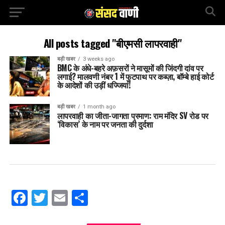
All posts tagged "बीएमसी लापरवाही"
बड़ी खबर
3 weeks ago
BMC के अंधे-बहरे अफ़सरों ने मासूमों की जिंदगी दांव पर
लगाई? मालवणी नंबर 1 में फुटपाथ पर कब्ज़ा, बॉम्बे हाई कोर्ट
के आदेशों की उड़ीं धज्जियां!
बड़ी खबर
1 month ago
लापरवाही का जीता-जागता प्रमाण: राम मंदिर SV रोड पर
‘विकास’ के नाम पर जनता की दुर्दशा
Facebook
Twitter
Email
Share