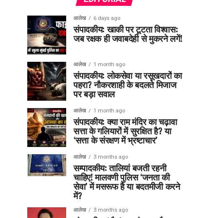
आलेख
6 days ago
संपादकीय: खाकी पर टूटता विश्वास:
जब रक्षक ही जवाबदेही से मुकरने लगें!
आलेख
1 month ago
संपादकीय: लोकसेवा या रसूखदारों का
पहरा? नौकरशाही के बदलते मिजाज
पर बड़ा सवाल
आलेख
1 month ago
संपादकीय: क्या राम मंदिर का चढ़ावा
सत्ता के गलियारों में सुरक्षित है? या
‘सत्ता के संरक्षण में भ्रष्टाचार’
आलेख
3 months ago
सम्पादकीय: तालियां बजती रहनी
चाहिए! मालवणी पुलिस ‘जनता की
सेवा’ में मसरूफ है या बदतमीजी करने
में?
आलेख
3 months ago