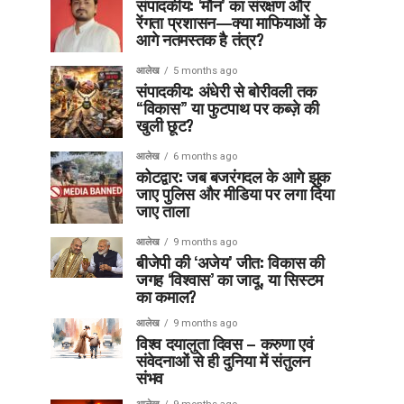
संपादकीय: ‘मौन’ का संरक्षण और
रेंगता प्रशासन—क्या माफियाओं के
आगे नतमस्तक है तंत्र?
आलेख
5 months ago
संपादकीय: अंधेरी से बोरीवली तक
“विकास” या फुटपाथ पर कब्ज़े की
खुली छूट?
आलेख
6 months ago
कोटद्वार: जब बजरंगदल के आगे झुक
जाए पुलिस और मीडिया पर लगा दिया
जाए ताला
आलेख
9 months ago
बीजेपी की ‘अजेय’ जीत: विकास की
जगह ‘विश्वास’ का जादू, या सिस्टम
का कमाल?
आलेख
9 months ago
विश्व दयालुता दिवस – करुणा एवं
संवेदनाओं से ही दुनिया में संतुलन
संभव