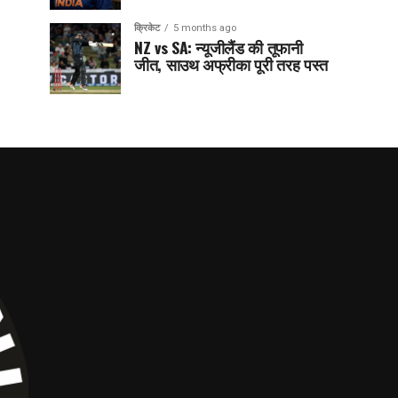
क्रिकेट
5 months ago
NZ vs SA: न्यूजीलैंड की तूफानी
जीत, साउथ अफ्रीका पूरी तरह पस्त