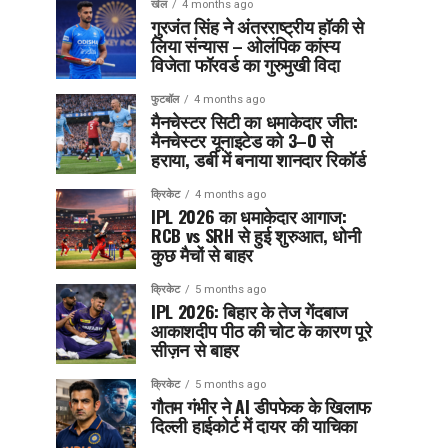
खेल
4 months ago
गुरजंत सिंह ने अंतरराष्ट्रीय हॉकी से
लिया संन्यास – ओलंपिक कांस्य
विजेता फॉरवर्ड का गुरुमुखी विदा
फुटबॉल
4 months ago
मैनचेस्टर सिटी का धमाकेदार जीत:
मैनचेस्टर यूनाइटेड को 3–0 से
हराया, डर्बी में बनाया शानदार रिकॉर्ड
क्रिकेट
4 months ago
IPL 2026 का धमाकेदार आगाज:
RCB vs SRH से हुई शुरुआत, धोनी
कुछ मैचों से बाहर
क्रिकेट
5 months ago
IPL 2026: बिहार के तेज गेंदबाज
आकाशदीप पीठ की चोट के कारण पूरे
सीज़न से बाहर
क्रिकेट
5 months ago
गौतम गंभीर ने AI डीपफेक के खिलाफ
दिल्ली हाईकोर्ट में दायर की याचिका