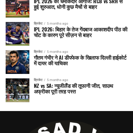
IPL 2026 का धमाकेदार आगाज: RCB vs SRH से
हुई शुरुआत, धोनी कुछ मैचों से बाहर
क्रिकेट
5 months ago
IPL 2026: बिहार के तेज गेंदबाज आकाशदीप पीठ की
चोट के कारण पूरे सीज़न से बाहर
क्रिकेट
5 months ago
गौतम गंभीर ने AI डीपफेक के खिलाफ दिल्ली हाईकोर्ट
में दायर की याचिका
क्रिकेट
5 months ago
NZ vs SA: न्यूजीलैंड की तूफानी जीत, साउथ
अफ्रीका पूरी तरह पस्त