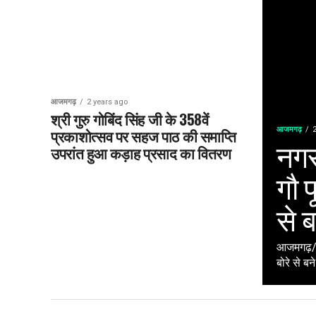
आजमगढ़
2 years ago
श्री गुरु गोबिंद सिंह जी के 358वें
प्रकाशोत्सव पर सहज पाठ की समाप्ति
आजमगढ़
नगर
उपरांत हुआ कड़ाह प्रसाद का वितरण
गौ 
से ब
आजमगढ़/सं
बोरे से बन