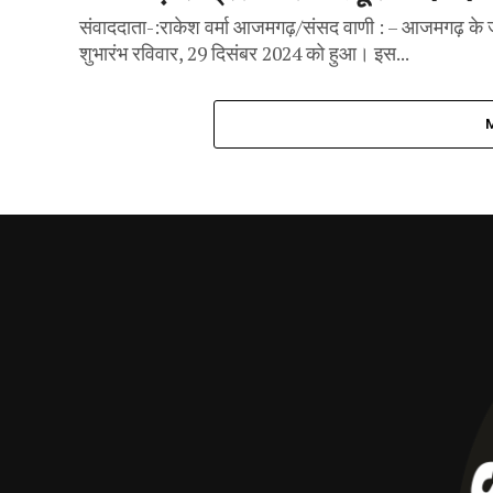
संवाददाता-:राकेश वर्मा आजमगढ़/संसद वाणी : – आजमगढ़ के जाफ
शुभारंभ रविवार, 29 दिसंबर 2024 को हुआ। इस...