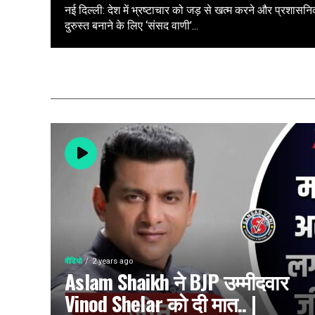
नई दिल्ली: देश में भ्रष्टाचार को जड़ से खत्म करने और प्रशासनि
दुरुस्त बनाने के लिए ‘संसद वाणी’...
वीडियो
2 years ago
Aslam Shaikh ने BJP उम्मीदवार
Vinod Shelar को दी मात.. |