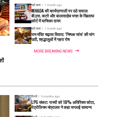
बड़ी खबर
1 month ago
MHADA की कार्यप्रणाली पर उठे सवाल:
बी.एस. कटरे और बालासाहेब भगत के खिलाफ
कोर्ट में याचिका दायर
बड़ी खबर
1 month ago
राम मंदिर चढ़ावा विवाद: ‘निष्पक्ष जांच’ की मांग
उठी, श्रद्धालुओं में गहरा रोष
MORE BREAKING NEWS
शों
दिल्ली
5 months ago
LPG संकट: राज्यों को 10% अतिरिक्त कोटा,
पेट्रोलियम मंत्रालय ने कहा सप्लाई सामान्य