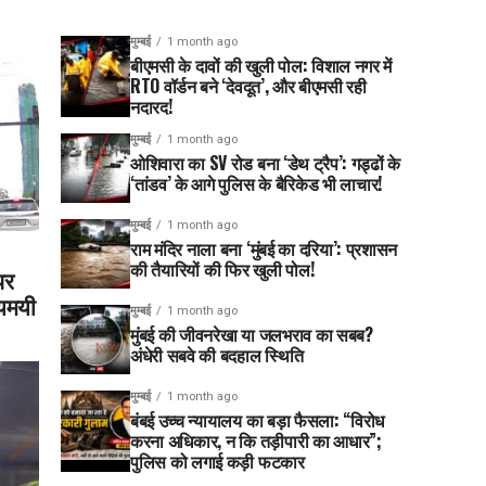
मुम्बई
1 month ago
बीएमसी के दावों की खुली पोल: विशाल नगर में
RTO वॉर्डन बने ‘देवदूत’, और बीएमसी रही
नदारद!
मुम्बई
1 month ago
ओशिवारा का SV रोड बना ‘डेथ ट्रैप’: गड्ढों के
‘तांडव’ के आगे पुलिस के बैरिकेड भी लाचार!
मुम्बई
1 month ago
राम मंदिर नाला बना ‘मुंबई का दरिया’: प्रशासन
की तैयारियों की फिर खुली पोल!
पर
्यमयी
मुम्बई
1 month ago
मुंबई की जीवनरेखा या जलभराव का सबब?
अंधेरी सबवे की बदहाल स्थिति
मुम्बई
1 month ago
बंबई उच्च न्यायालय का बड़ा फैसला: “विरोध
करना अधिकार, न कि तड़ीपारी का आधार”;
पुलिस को लगाई कड़ी फटकार