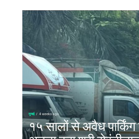
मुम्बई
4 weeks ago
१५ सालों से अवैध पार्किंग
अड्डा बना श्री सेवंतीला