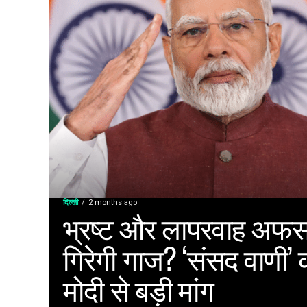
दिल्ली
2 months ago
भ्रष्ट और लापरवाह अफसर
गिरेगी गाज? ‘संसद वाणी’ 
मोदी से बड़ी मांग