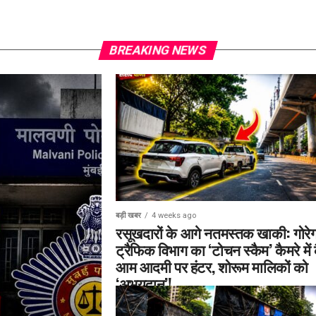
BREAKING NEWS
बड़ी खबर
4 weeks ago
रसूखदारों के आगे नतमस्तक खाकी: गोरेग
ट्रैफिक विभाग का ‘टोचन स्कैम’ कैमरे में 
आम आदमी पर हंटर, शोरूम मालिकों को
‘अभयदान’!