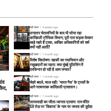
बड़ी खबर
4 weeks ago
लगातार चेतावनियों के बाद भी सोया रहा
कांदिवली ट्रैफिक विभाग; पूरी रात सड़क घेरकर
खड़े रहते हैं ट्रक, आखिर अधिकारियों को शर्म
क्यों नहीं आती?
बड़ी खबर
1 month ago
विशेष विश्लेषण: खाकी का स्वाभिमान और
रसूखदारों का पहरा: क्या मुंबई पुलिसिंग में
दरकिनार हो रही है आम जनता?
बड़ी खबर
1 month ago
ांव
चेहरे बदले, चाल वही: ‘भारत गैस’ के ट्रकों के
कैद,
आगे नतमस्तक कांदिवली प्रशासन।
बड़ी खबर
1 month ago
लापरवाही का जीता-जागता प्रमाण: राम मंदिर
SV रोड पर ‘विकास’ के नाम पर जनता की दुर्दशा