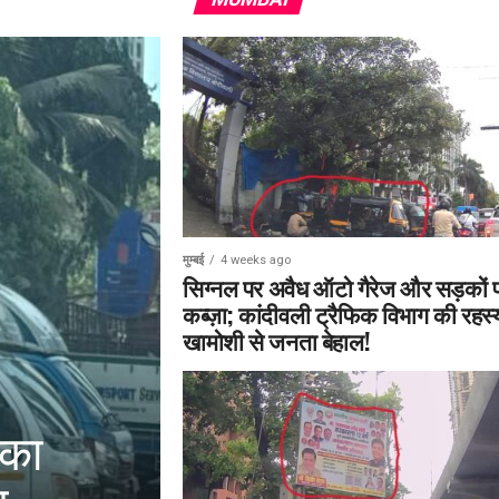
मुम्बई
4 weeks ago
सिग्नल पर अवैध ऑटो गैरेज और सड़कों 
कब्ज़ा; कांदीवली ट्रैफिक विभाग की रहस
खामोशी से जनता बेहाल!
 का
ल