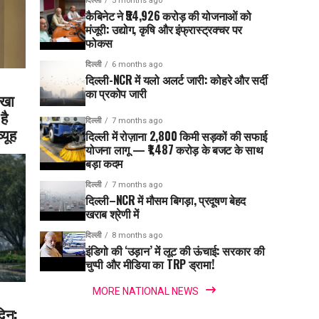
दिल्ली
5 months ago
कैबिनेट ने ₹54,926 करोड़ की योजनाओं को
मंजूरी: उद्योग, कृषि और इंफ्रास्ट्रक्चर पर
फोकस
दिल्ली
6 months ago
दिल्ली-NCR में यलो अलर्ट जारी: कोहरे और सर्दी
का प्रकोप जारी
ीखा
है
दिल्ली
7 months ago
्यूह
दिल्ली में रोज़ाना 2,800 किमी सड़कों की सफाई
योजना लागू — ₹1,487 करोड़ के बजट के साथ
बड़ा कदम
दिल्ली
7 months ago
दिल्ली–NCR में मौसम बिगड़ा, प्रदूषण बेहद
खराब श्रेणी में
दिल्ली
8 months ago
इंडिगो की ‘उड़ान’ में लूट की ऊंचाई: सरकार की
चुप्पी और मीडिया का TRP ड्रामा!
MORE NATIONAL NEWS
दिन: