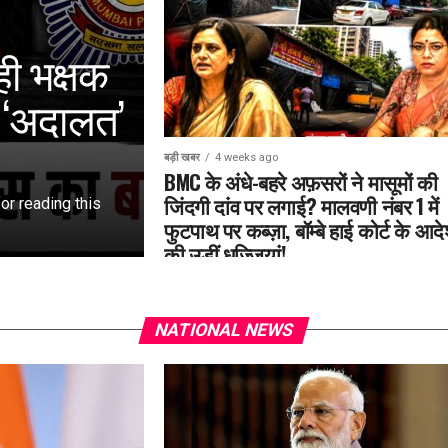
ही भक्षक
फ ‘अदालत’
बड़ी खबर
4 weeks ago
BMC के अंधे-बहरे अफ़सरों ने मासूमों की
जिंदगी दांव पर लगाई? मालवणी नंबर 1 में
for reading this
फुटपाथ पर कब्ज़ा, बॉम्बे हाई कोर्ट के आदे
की उड़ीं धज्जियां!
NATIONAL NEWS