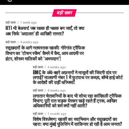
बड़ी खबर
बड़ी खबर
1 week ago
RTI भी बेअसर! जब रक्षक ही भक्षक बन जाएँ, तो क्या
अब सिर्फ ‘अदालत’ ही आखिरी रास्ता?
बड़ी खबर
4 weeks ago
रसूखदारों के आगे नतमस्तक खाकी: गोरेगांव ट्रैफिक
विभाग का ‘टोचन स्कैम’ कैमरे में कैद, आम आदमी पर
हंटर, शोरूम मालिकों को ‘अभयदान’!
बड़ी खबर
4 weeks ago
BMC के अंधे-बहरे अफ़सरों ने मासूमों की जिंदगी दांव पर
लगाई? मालवणी नंबर 1 में फुटपाथ पर कब्ज़ा, बॉम्बे हाई कोर्ट
के आदेशों की उड़ीं धज्जियां!
बड़ी खबर
4 weeks ago
लगातार चेतावनियों के बाद भी सोया रहा कांदिवली ट्रैफिक
विभाग; पूरी रात सड़क घेरकर खड़े रहते हैं ट्रक, आखिर
अधिकारियों को शर्म क्यों नहीं आती?
बड़ी खबर
1 month ago
विशेष विश्लेषण: खाकी का स्वाभिमान और रसूखदारों का
पहरा: क्या मुंबई पुलिसिंग में दरकिनार हो रही है आम जनता?