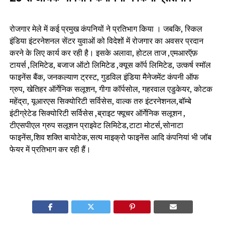
रोजगार मेले में कई प्रमुख कंपनियों ने प्रतिभाग किया । जबकि, स्किल
इंडिया इंटरनेशनल सेंटर युवाओं को विदेशों में रोजगार का अवसर प्रदान
करने के लिए कार्य कर रही है। इसके अलावा, होटल ताज ,एमआरऍफ़
टायर्स ,लिमिटेड, बजाज ऑटो लिमिटेड ,क्यूस कॉर्प लिमिटेड, उत्कर्ष स्मॉल
फाइनेंस बैंक, जनकल्याण ट्रस्ट, गुडविल इंडिया मैनेजमेंट कंपनी ऑफ
ग्रुप, खेतिहर ऑर्गेनिक सलूशन, गीगा कॉर्पसोल, गहरवाल एडुकेयर, कोटक
महेंद्रा, यूआरएस सिक्योरिटी सर्विसेस, वाल्क तरु इंटरनेशनल,बॉम्बे
इंटीग्रेटेड सिक्योरिटी सर्विसेस ,ब्राइट फ्यूचर ऑर्गेनिक सलूशन ,
टीएसपीएल ग्रुप सलूशन प्राइवेट लिमिटेड,टाटा मोटर्स,सोनाटा
फाइनेंस,शिव शक्ति बायोटेक,सत्य माइक्रो फाइनेंस आदि कंपनियां भी जॉब
फेयर में प्रतिभाग कर रही हैं।