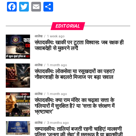
Facebook
Twitter
Email
Share
EDITORIAL
आलेख
1 week ago
संपादकीय: खाकी पर टूटता विश्वास: जब रक्षक ही
जवाबदेही से मुकरने लगें!
आलेख
1 month ago
संपादकीय: लोकसेवा या रसूखदारों का पहरा?
नौकरशाही के बदलते मिजाज पर बड़ा सवाल
आलेख
1 month ago
संपादकीय: क्या राम मंदिर का चढ़ावा सत्ता के
गलियारों में सुरक्षित है? या ‘सत्ता के संरक्षण में
भ्रष्टाचार’
आलेख
3 months ago
सम्पादकीय: तालियां बजती रहनी चाहिए! मालवणी
पुलिस ‘जनता की सेवा’ में मसरूफ है या बदतमीजी