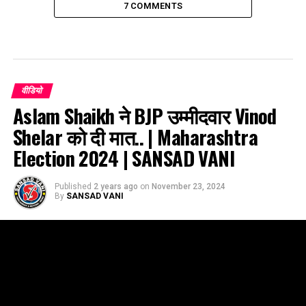
7 COMMENTS
वीडियो
Aslam Shaikh ने BJP उम्मीदवार Vinod
Shelar को दी मात.. | Maharashtra
Election 2024 | SANSAD VANI
Published
2 years ago
on
November 23, 2024
By
SANSAD VANI