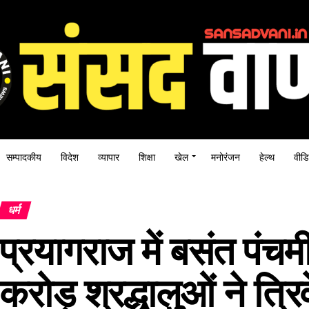
सम्पादकीय
विदेश
व्यापार
शिक्षा
खेल
मनोरंजन
हेल्थ
वीडि
धर्म
प्रयागराज में बसंत पंचमी
करोड़ श्रद्धालुओं ने त्र