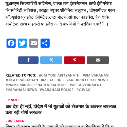
यूआरएस सिक्योरिटी सर्विसेस, वाल्क तरु इंटरनेशनल,बॉम्बे इंटीग्रेटेड
सिक्योरिटी सर्विसेस ,ब्राइट फ्यूचर ऑर्गेनिक सलूशन , टीएसपीएल ग्रुप
सॉल्यूशंस प्राइवेट लिमिटेड,टाटा मोटर्स,सोनाटा फाइनेंस,शिव शक्ति
बायोटेक,सत्य माइक्रो फाइनेंस आदि कंपनियों ने प्रतिभाग करेंगी ।
Facebook
Twitter
Email
Share
RELATED TOPICS:
CM YOGI ADITYANATH
DM VARANASI
JILA PRASHASAN
MEGA JOB FEYAR
POLITICAL NEWS
PRIME MINISTER NARENDRA MODI
UP GOVERNMENT
VARANASI NEWS
VARANASI POLICE
YUVAO
UP NEXT
अब देश ही नहीं, विदेश में भी युवाओं को रोजगार के अवसर उपलब्ध
करा रही योगी सरकार
DON'T MISS
मिशन रोजगार: काशी के युवाओं को जापान व स्लोवाकिया में मिला