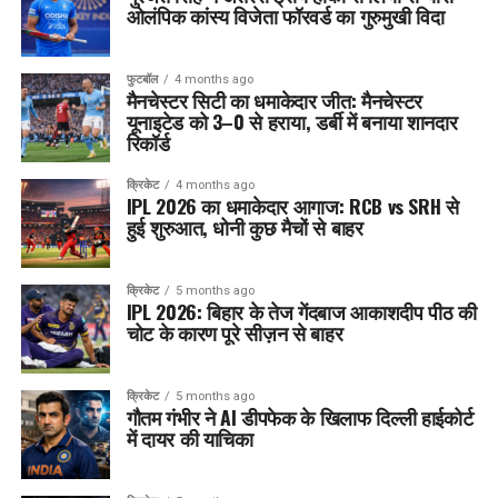
ओलंपिक कांस्य विजेता फॉरवर्ड का गुरुमुखी विदा
फुटबॉल
4 months ago
मैनचेस्टर सिटी का धमाकेदार जीत: मैनचेस्टर
यूनाइटेड को 3–0 से हराया, डर्बी में बनाया शानदार
रिकॉर्ड
क्रिकेट
4 months ago
IPL 2026 का धमाकेदार आगाज: RCB vs SRH से
हुई शुरुआत, धोनी कुछ मैचों से बाहर
क्रिकेट
5 months ago
IPL 2026: बिहार के तेज गेंदबाज आकाशदीप पीठ की
चोट के कारण पूरे सीज़न से बाहर
क्रिकेट
5 months ago
गौतम गंभीर ने AI डीपफेक के खिलाफ दिल्ली हाईकोर्ट
में दायर की याचिका