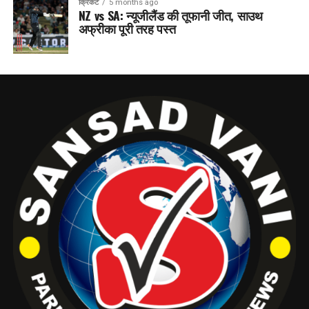
क्रिकेट
5 months ago
NZ vs SA: न्यूजीलैंड की तूफानी जीत, साउथ
अफ्रीका पूरी तरह पस्त