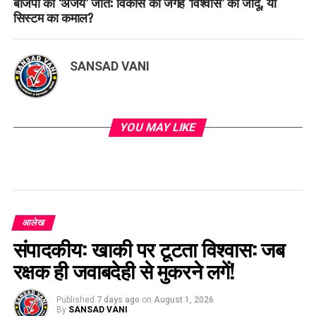
बीजेपी की ‘अजेय’ जीत: विकास की जगह ‘विश्वास’ का जादू, या
सिस्टम का कमाल?
SANSAD VANI
YOU MAY LIKE
आलेख
संपादकीय: खाकी पर टूटता विश्वास: जब
रक्षक ही जवाबदेही से मुकरने लगें!
Published
7 days ago
on
August 1, 2026
By
SANSAD VANI