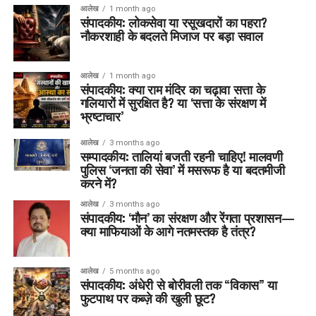
आलेख
1 month ago
संपादकीय: लोकसेवा या रसूखदारों का पहरा?
नौकरशाही के बदलते मिजाज पर बड़ा सवाल
आलेख
1 month ago
संपादकीय: क्या राम मंदिर का चढ़ावा सत्ता के
गलियारों में सुरक्षित है? या ‘सत्ता के संरक्षण में
भ्रष्टाचार’
आलेख
3 months ago
सम्पादकीय: तालियां बजती रहनी चाहिए! मालवणी
पुलिस ‘जनता की सेवा’ में मसरूफ है या बदतमीजी
करने में?
आलेख
3 months ago
संपादकीय: ‘मौन’ का संरक्षण और रेंगता प्रशासन—
क्या माफियाओं के आगे नतमस्तक है तंत्र?
आलेख
5 months ago
संपादकीय: अंधेरी से बोरीवली तक “विकास” या
फुटपाथ पर कब्ज़े की खुली छूट?