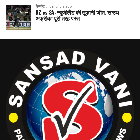
क्रिकेट
5 months ago
NZ vs SA: न्यूजीलैंड की तूफानी जीत, साउथ
अफ्रीका पूरी तरह पस्त