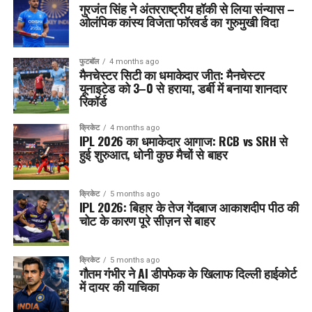
गुरजंत सिंह ने अंतरराष्ट्रीय हॉकी से लिया संन्यास –
ओलंपिक कांस्य विजेता फॉरवर्ड का गुरुमुखी विदा
फुटबॉल
4 months ago
मैनचेस्टर सिटी का धमाकेदार जीत: मैनचेस्टर
यूनाइटेड को 3–0 से हराया, डर्बी में बनाया शानदार
रिकॉर्ड
क्रिकेट
4 months ago
IPL 2026 का धमाकेदार आगाज: RCB vs SRH से
हुई शुरुआत, धोनी कुछ मैचों से बाहर
क्रिकेट
5 months ago
IPL 2026: बिहार के तेज गेंदबाज आकाशदीप पीठ की
चोट के कारण पूरे सीज़न से बाहर
क्रिकेट
5 months ago
गौतम गंभीर ने AI डीपफेक के खिलाफ दिल्ली हाईकोर्ट
में दायर की याचिका