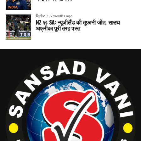
क्रिकेट
5 months ago
NZ vs SA: न्यूजीलैंड की तूफानी जीत, साउथ
अफ्रीका पूरी तरह पस्त