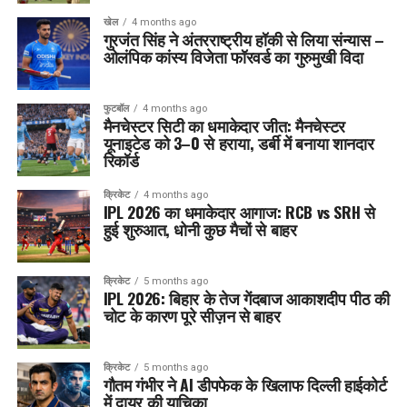
खेल
4 months ago
गुरजंत सिंह ने अंतरराष्ट्रीय हॉकी से लिया संन्यास –
ओलंपिक कांस्य विजेता फॉरवर्ड का गुरुमुखी विदा
फुटबॉल
4 months ago
मैनचेस्टर सिटी का धमाकेदार जीत: मैनचेस्टर
यूनाइटेड को 3–0 से हराया, डर्बी में बनाया शानदार
रिकॉर्ड
क्रिकेट
4 months ago
IPL 2026 का धमाकेदार आगाज: RCB vs SRH से
हुई शुरुआत, धोनी कुछ मैचों से बाहर
क्रिकेट
5 months ago
IPL 2026: बिहार के तेज गेंदबाज आकाशदीप पीठ की
चोट के कारण पूरे सीज़न से बाहर
क्रिकेट
5 months ago
गौतम गंभीर ने AI डीपफेक के खिलाफ दिल्ली हाईकोर्ट
में दायर की याचिका