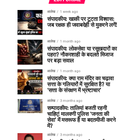
आलेख
1 week ago
संपादकीय: खाकी पर टूटता विश्वास:
जब रक्षक ही जवाबदेही से मुकरने लगें!
आलेख
1 month ago
संपादकीय: लोकसेवा या रसूखदारों का
पहरा? नौकरशाही के बदलते मिजाज
पर बड़ा सवाल
आलेख
1 month ago
संपादकीय: क्या राम मंदिर का चढ़ावा
सत्ता के गलियारों में सुरक्षित है? या
‘सत्ता के संरक्षण में भ्रष्टाचार’
आलेख
3 months ago
सम्पादकीय: तालियां बजती रहनी
चाहिए! मालवणी पुलिस ‘जनता की
सेवा’ में मसरूफ है या बदतमीजी करने
में?
आलेख
3 months ago