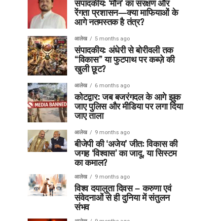
संपादकीय: ‘मौन’ का संरक्षण और
रेंगता प्रशासन—क्या माफियाओं के
आगे नतमस्तक है तंत्र?
आलेख
5 months ago
संपादकीय: अंधेरी से बोरीवली तक
“विकास” या फुटपाथ पर कब्ज़े की
खुली छूट?
आलेख
6 months ago
कोटद्वार: जब बजरंगदल के आगे झुक
जाए पुलिस और मीडिया पर लगा दिया
जाए ताला
आलेख
9 months ago
बीजेपी की ‘अजेय’ जीत: विकास की
जगह ‘विश्वास’ का जादू, या सिस्टम
का कमाल?
आलेख
9 months ago
विश्व दयालुता दिवस – करुणा एवं
संवेदनाओं से ही दुनिया में संतुलन
संभव