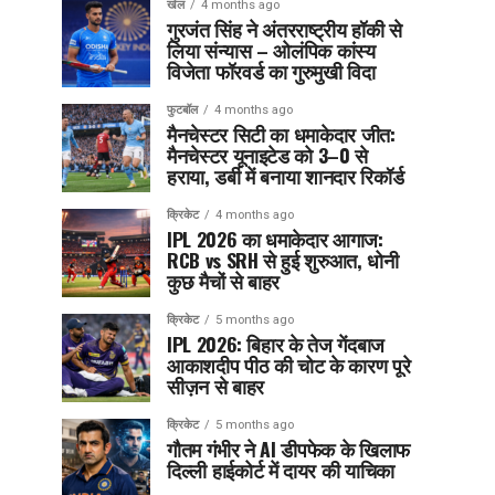
खेल
4 months ago
गुरजंत सिंह ने अंतरराष्ट्रीय हॉकी से
लिया संन्यास – ओलंपिक कांस्य
विजेता फॉरवर्ड का गुरुमुखी विदा
फुटबॉल
4 months ago
मैनचेस्टर सिटी का धमाकेदार जीत:
मैनचेस्टर यूनाइटेड को 3–0 से
हराया, डर्बी में बनाया शानदार रिकॉर्ड
क्रिकेट
4 months ago
IPL 2026 का धमाकेदार आगाज:
RCB vs SRH से हुई शुरुआत, धोनी
कुछ मैचों से बाहर
क्रिकेट
5 months ago
IPL 2026: बिहार के तेज गेंदबाज
आकाशदीप पीठ की चोट के कारण पूरे
सीज़न से बाहर
क्रिकेट
5 months ago
गौतम गंभीर ने AI डीपफेक के खिलाफ
दिल्ली हाईकोर्ट में दायर की याचिका