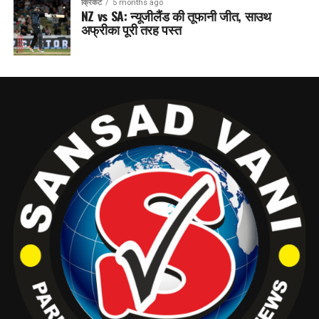
क्रिकेट
5 months ago
NZ vs SA: न्यूजीलैंड की तूफानी जीत, साउथ
अफ्रीका पूरी तरह पस्त