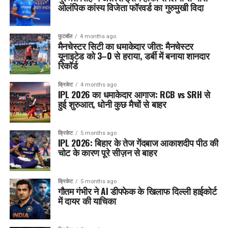
ओलंपिक कांस्य विजेता फॉरवर्ड का गुरुमुखी विदा
फुटबॉल
4 months ago
मैनचेस्टर सिटी का धमाकेदार जीत: मैनचेस्टर
यूनाइटेड को 3–0 से हराया, डर्बी में बनाया शानदार
रिकॉर्ड
क्रिकेट
4 months ago
IPL 2026 का धमाकेदार आगाज: RCB vs SRH से
हुई शुरुआत, धोनी कुछ मैचों से बाहर
क्रिकेट
5 months ago
IPL 2026: बिहार के तेज गेंदबाज आकाशदीप पीठ की
चोट के कारण पूरे सीज़न से बाहर
क्रिकेट
5 months ago
गौतम गंभीर ने AI डीपफेक के खिलाफ दिल्ली हाईकोर्ट
में दायर की याचिका