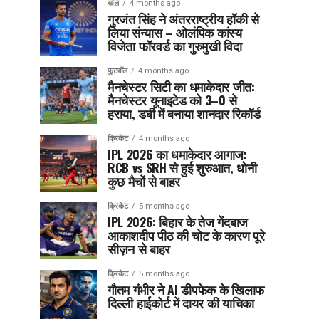
खेल
4 months ago
गुरजंत सिंह ने अंतरराष्ट्रीय हॉकी से
लिया संन्यास – ओलंपिक कांस्य
विजेता फॉरवर्ड का गुरुमुखी विदा
फुटबॉल
4 months ago
मैनचेस्टर सिटी का धमाकेदार जीत:
मैनचेस्टर यूनाइटेड को 3–0 से
हराया, डर्बी में बनाया शानदार रिकॉर्ड
क्रिकेट
4 months ago
IPL 2026 का धमाकेदार आगाज:
RCB vs SRH से हुई शुरुआत, धोनी
कुछ मैचों से बाहर
क्रिकेट
5 months ago
IPL 2026: बिहार के तेज गेंदबाज
आकाशदीप पीठ की चोट के कारण पूरे
सीज़न से बाहर
क्रिकेट
5 months ago
गौतम गंभीर ने AI डीपफेक के खिलाफ
दिल्ली हाईकोर्ट में दायर की याचिका