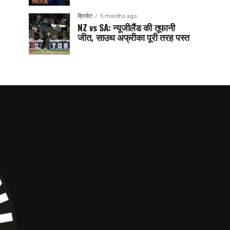
क्रिकेट
5 months ago
NZ vs SA: न्यूजीलैंड की तूफानी
जीत, साउथ अफ्रीका पूरी तरह पस्त