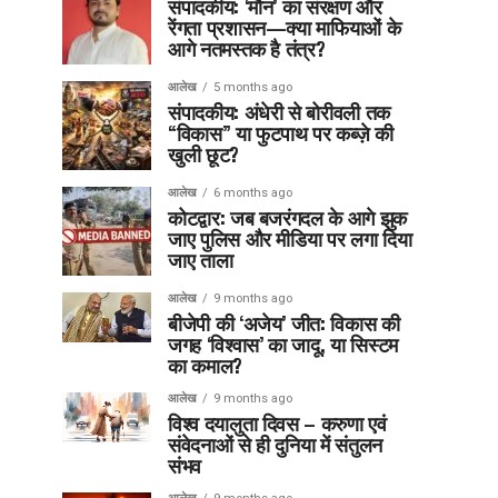
संपादकीय: ‘मौन’ का संरक्षण और
रेंगता प्रशासन—क्या माफियाओं के
आगे नतमस्तक है तंत्र?
आलेख
5 months ago
संपादकीय: अंधेरी से बोरीवली तक
“विकास” या फुटपाथ पर कब्ज़े की
खुली छूट?
आलेख
6 months ago
कोटद्वार: जब बजरंगदल के आगे झुक
जाए पुलिस और मीडिया पर लगा दिया
जाए ताला
आलेख
9 months ago
बीजेपी की ‘अजेय’ जीत: विकास की
जगह ‘विश्वास’ का जादू, या सिस्टम
का कमाल?
आलेख
9 months ago
विश्व दयालुता दिवस – करुणा एवं
संवेदनाओं से ही दुनिया में संतुलन
संभव