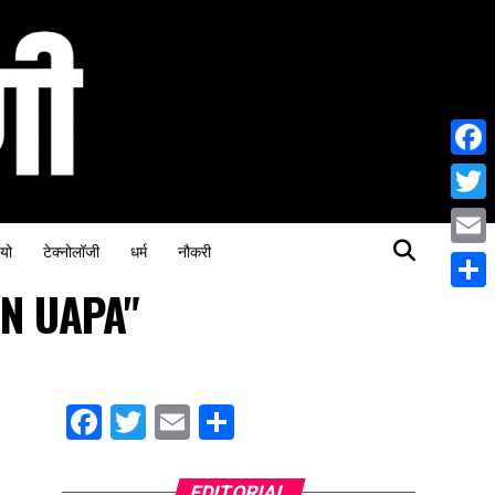
Face
Twitt
यो
टेक्नोलॉजी
धर्म
नौकरी
Email
ON UAPA"
Share
Facebook
Twitter
Email
Share
EDITORIAL