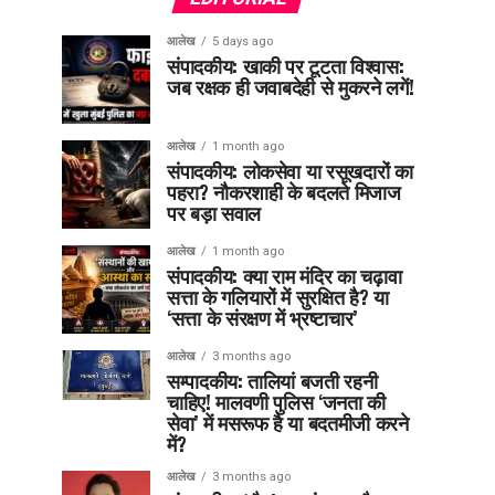
आलेख
5 days ago
संपादकीय: खाकी पर टूटता विश्वास:
जब रक्षक ही जवाबदेही से मुकरने लगें!
आलेख
1 month ago
संपादकीय: लोकसेवा या रसूखदारों का
पहरा? नौकरशाही के बदलते मिजाज
पर बड़ा सवाल
आलेख
1 month ago
संपादकीय: क्या राम मंदिर का चढ़ावा
सत्ता के गलियारों में सुरक्षित है? या
‘सत्ता के संरक्षण में भ्रष्टाचार’
आलेख
3 months ago
सम्पादकीय: तालियां बजती रहनी
चाहिए! मालवणी पुलिस ‘जनता की
सेवा’ में मसरूफ है या बदतमीजी करने
में?
आलेख
3 months ago