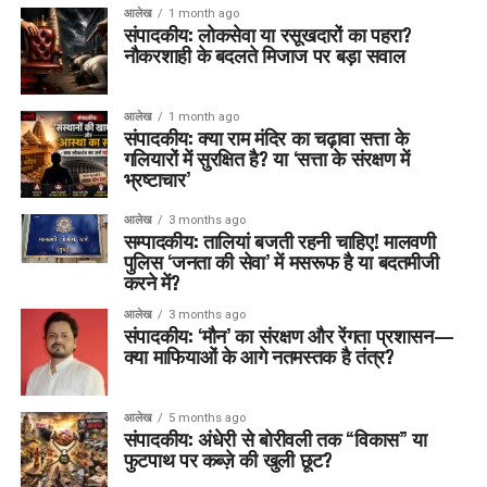
आलेख
1 month ago
संपादकीय: लोकसेवा या रसूखदारों का पहरा?
नौकरशाही के बदलते मिजाज पर बड़ा सवाल
आलेख
1 month ago
संपादकीय: क्या राम मंदिर का चढ़ावा सत्ता के
गलियारों में सुरक्षित है? या ‘सत्ता के संरक्षण में
भ्रष्टाचार’
आलेख
3 months ago
सम्पादकीय: तालियां बजती रहनी चाहिए! मालवणी
पुलिस ‘जनता की सेवा’ में मसरूफ है या बदतमीजी
करने में?
आलेख
3 months ago
संपादकीय: ‘मौन’ का संरक्षण और रेंगता प्रशासन—
क्या माफियाओं के आगे नतमस्तक है तंत्र?
आलेख
5 months ago
संपादकीय: अंधेरी से बोरीवली तक “विकास” या
फुटपाथ पर कब्ज़े की खुली छूट?