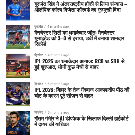
गुरजंत सिंह ने अंतरराष्ट्रीय हॉकी से लिया संन्यास –
ओलंपिक कांस्य विजेता फॉरवर्ड का गुरुमुखी विदा
फुटबॉल
4 months ago
मैनचेस्टर सिटी का धमाकेदार जीत: मैनचेस्टर
यूनाइटेड को 3–0 से हराया, डर्बी में बनाया शानदार
रिकॉर्ड
क्रिकेट
4 months ago
IPL 2026 का धमाकेदार आगाज: RCB vs SRH से
हुई शुरुआत, धोनी कुछ मैचों से बाहर
क्रिकेट
5 months ago
IPL 2026: बिहार के तेज गेंदबाज आकाशदीप पीठ की
चोट के कारण पूरे सीज़न से बाहर
क्रिकेट
5 months ago
गौतम गंभीर ने AI डीपफेक के खिलाफ दिल्ली हाईकोर्ट
में दायर की याचिका