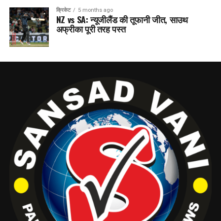
क्रिकेट
5 months ago
NZ vs SA: न्यूजीलैंड की तूफानी जीत, साउथ
अफ्रीका पूरी तरह पस्त