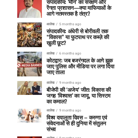
संपादकीय: ‘मौन’ का संरक्षण और
रेंगता प्रशासन—क्या माफियाओं के
आगे नतमस्तक है तंत्र?
आलेख
5 months ago
संपादकीय: अंधेरी से बोरीवली तक
“विकास” या फुटपाथ पर कब्ज़े की
खुली छूट?
आलेख
6 months ago
कोटद्वार: जब बजरंगदल के आगे झुक
जाए पुलिस और मीडिया पर लगा दिया
जाए ताला
आलेख
9 months ago
बीजेपी की ‘अजेय’ जीत: विकास की
जगह ‘विश्वास’ का जादू, या सिस्टम
का कमाल?
आलेख
9 months ago
विश्व दयालुता दिवस – करुणा एवं
संवेदनाओं से ही दुनिया में संतुलन
संभव