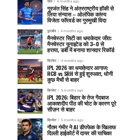
खेल
4 months ago
गुरजंत सिंह ने अंतरराष्ट्रीय हॉकी से
लिया संन्यास – ओलंपिक कांस्य
विजेता फॉरवर्ड का गुरुमुखी विदा
फुटबॉल
4 months ago
मैनचेस्टर सिटी का धमाकेदार जीत:
मैनचेस्टर यूनाइटेड को 3–0 से
हराया, डर्बी में बनाया शानदार रिकॉर्ड
क्रिकेट
4 months ago
IPL 2026 का धमाकेदार आगाज:
RCB vs SRH से हुई शुरुआत, धोनी
कुछ मैचों से बाहर
क्रिकेट
5 months ago
IPL 2026: बिहार के तेज गेंदबाज
आकाशदीप पीठ की चोट के कारण पूरे
सीज़न से बाहर
क्रिकेट
5 months ago
गौतम गंभीर ने AI डीपफेक के खिलाफ
दिल्ली हाईकोर्ट में दायर की याचिका