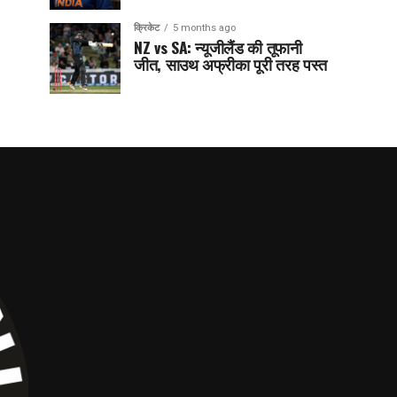
क्रिकेट
5 months ago
NZ vs SA: न्यूजीलैंड की तूफानी
जीत, साउथ अफ्रीका पूरी तरह पस्त