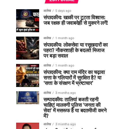
आलेख
5 days ago
संपादकीय: खाकी पर टूटता विश्वास:
जब रक्षक ही जवाबदेही से मुकरने लगें!
आलेख
1 month ago
संपादकीय: लोकसेवा या रसूखदारों का
पहरा? नौकरशाही के बदलते मिजाज
पर बड़ा सवाल
आलेख
1 month ago
संपादकीय: क्या राम मंदिर का चढ़ावा
सत्ता के गलियारों में सुरक्षित है? या
‘सत्ता के संरक्षण में भ्रष्टाचार’
आलेख
3 months ago
सम्पादकीय: तालियां बजती रहनी
चाहिए! मालवणी पुलिस ‘जनता की
सेवा’ में मसरूफ है या बदतमीजी करने
में?
आलेख
3 months ago