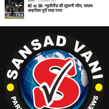
क्रिकेट
5 months ago
NZ vs SA: न्यूजीलैंड की तूफानी जीत, साउथ
अफ्रीका पूरी तरह पस्त