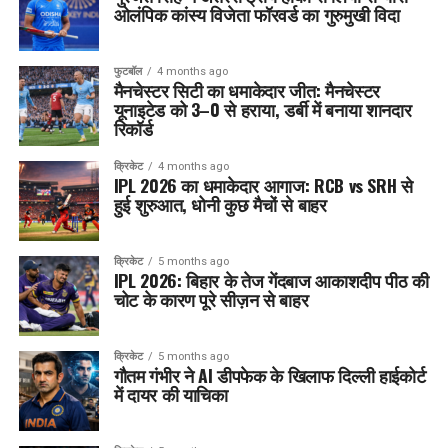
ओलंपिक कांस्य विजेता फॉरवर्ड का गुरुमुखी विदा
फुटबॉल
4 months ago
मैनचेस्टर सिटी का धमाकेदार जीत: मैनचेस्टर
यूनाइटेड को 3–0 से हराया, डर्बी में बनाया शानदार
रिकॉर्ड
क्रिकेट
4 months ago
IPL 2026 का धमाकेदार आगाज: RCB vs SRH से
हुई शुरुआत, धोनी कुछ मैचों से बाहर
क्रिकेट
5 months ago
IPL 2026: बिहार के तेज गेंदबाज आकाशदीप पीठ की
चोट के कारण पूरे सीज़न से बाहर
क्रिकेट
5 months ago
गौतम गंभीर ने AI डीपफेक के खिलाफ दिल्ली हाईकोर्ट
में दायर की याचिका