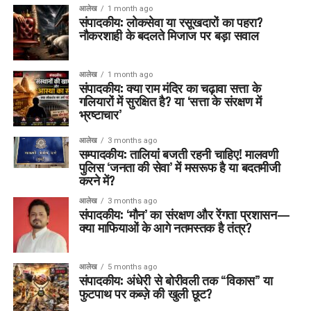
आलेख
1 month ago
संपादकीय: लोकसेवा या रसूखदारों का पहरा?
नौकरशाही के बदलते मिजाज पर बड़ा सवाल
आलेख
1 month ago
संपादकीय: क्या राम मंदिर का चढ़ावा सत्ता के
गलियारों में सुरक्षित है? या ‘सत्ता के संरक्षण में
भ्रष्टाचार’
आलेख
3 months ago
सम्पादकीय: तालियां बजती रहनी चाहिए! मालवणी
पुलिस ‘जनता की सेवा’ में मसरूफ है या बदतमीजी
करने में?
आलेख
3 months ago
संपादकीय: ‘मौन’ का संरक्षण और रेंगता प्रशासन—
क्या माफियाओं के आगे नतमस्तक है तंत्र?
आलेख
5 months ago
संपादकीय: अंधेरी से बोरीवली तक “विकास” या
फुटपाथ पर कब्ज़े की खुली छूट?