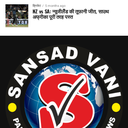
क्रिकेट
5 months ago
NZ vs SA: न्यूजीलैंड की तूफानी जीत, साउथ
अफ्रीका पूरी तरह पस्त