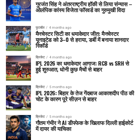
गुरजंत सिंह ने अंतरराष्ट्रीय हॉकी से लिया संन्यास –
ओलंपिक कांस्य विजेता फॉरवर्ड का गुरुमुखी विदा
फुटबॉल
4 months ago
मैनचेस्टर सिटी का धमाकेदार जीत: मैनचेस्टर
यूनाइटेड को 3–0 से हराया, डर्बी में बनाया शानदार
रिकॉर्ड
क्रिकेट
4 months ago
IPL 2026 का धमाकेदार आगाज: RCB vs SRH से
हुई शुरुआत, धोनी कुछ मैचों से बाहर
क्रिकेट
5 months ago
IPL 2026: बिहार के तेज गेंदबाज आकाशदीप पीठ की
चोट के कारण पूरे सीज़न से बाहर
क्रिकेट
5 months ago
गौतम गंभीर ने AI डीपफेक के खिलाफ दिल्ली हाईकोर्ट
में दायर की याचिका