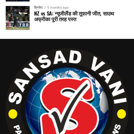
क्रिकेट
5 months ago
NZ vs SA: न्यूजीलैंड की तूफानी जीत, साउथ
अफ्रीका पूरी तरह पस्त