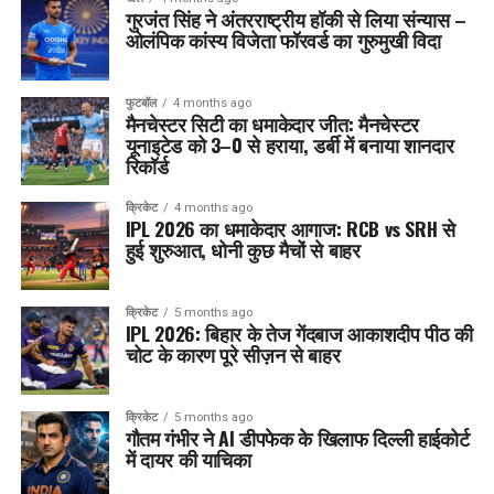
गुरजंत सिंह ने अंतरराष्ट्रीय हॉकी से लिया संन्यास –
ओलंपिक कांस्य विजेता फॉरवर्ड का गुरुमुखी विदा
फुटबॉल
4 months ago
मैनचेस्टर सिटी का धमाकेदार जीत: मैनचेस्टर
यूनाइटेड को 3–0 से हराया, डर्बी में बनाया शानदार
रिकॉर्ड
क्रिकेट
4 months ago
IPL 2026 का धमाकेदार आगाज: RCB vs SRH से
हुई शुरुआत, धोनी कुछ मैचों से बाहर
क्रिकेट
5 months ago
IPL 2026: बिहार के तेज गेंदबाज आकाशदीप पीठ की
चोट के कारण पूरे सीज़न से बाहर
क्रिकेट
5 months ago
गौतम गंभीर ने AI डीपफेक के खिलाफ दिल्ली हाईकोर्ट
में दायर की याचिका