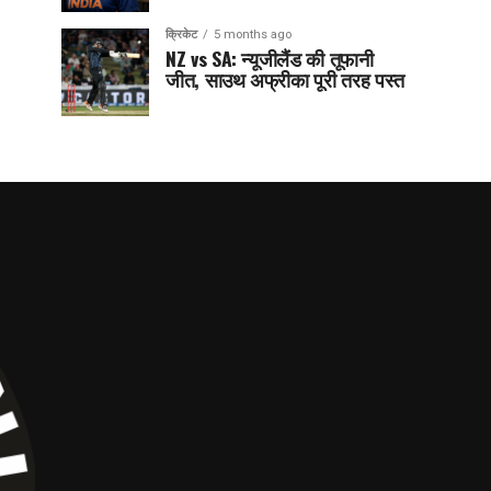
क्रिकेट
5 months ago
NZ vs SA: न्यूजीलैंड की तूफानी
जीत, साउथ अफ्रीका पूरी तरह पस्त