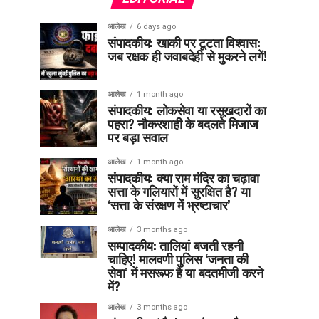
आलेख
6 days ago
संपादकीय: खाकी पर टूटता विश्वास:
जब रक्षक ही जवाबदेही से मुकरने लगें!
आलेख
1 month ago
संपादकीय: लोकसेवा या रसूखदारों का
पहरा? नौकरशाही के बदलते मिजाज
पर बड़ा सवाल
आलेख
1 month ago
संपादकीय: क्या राम मंदिर का चढ़ावा
सत्ता के गलियारों में सुरक्षित है? या
‘सत्ता के संरक्षण में भ्रष्टाचार’
आलेख
3 months ago
सम्पादकीय: तालियां बजती रहनी
चाहिए! मालवणी पुलिस ‘जनता की
सेवा’ में मसरूफ है या बदतमीजी करने
में?
आलेख
3 months ago