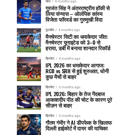
खेल
4 months ago
गुरजंत सिंह ने अंतरराष्ट्रीय हॉकी से
लिया संन्यास – ओलंपिक कांस्य
विजेता फॉरवर्ड का गुरुमुखी विदा
फुटबॉल
4 months ago
मैनचेस्टर सिटी का धमाकेदार जीत:
मैनचेस्टर यूनाइटेड को 3–0 से
हराया, डर्बी में बनाया शानदार रिकॉर्ड
क्रिकेट
4 months ago
IPL 2026 का धमाकेदार आगाज:
RCB vs SRH से हुई शुरुआत, धोनी
कुछ मैचों से बाहर
क्रिकेट
5 months ago
IPL 2026: बिहार के तेज गेंदबाज
आकाशदीप पीठ की चोट के कारण पूरे
सीज़न से बाहर
क्रिकेट
5 months ago
गौतम गंभीर ने AI डीपफेक के खिलाफ
दिल्ली हाईकोर्ट में दायर की याचिका