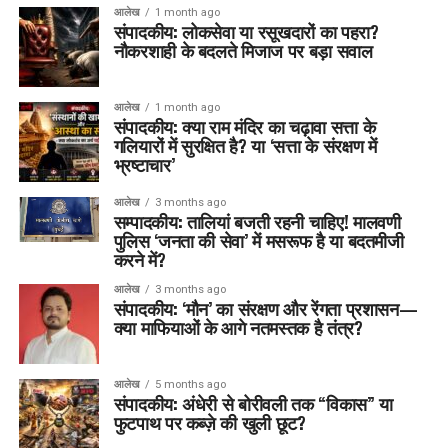
आलेख
1 month ago
संपादकीय: लोकसेवा या रसूखदारों का पहरा?
नौकरशाही के बदलते मिजाज पर बड़ा सवाल
आलेख
1 month ago
संपादकीय: क्या राम मंदिर का चढ़ावा सत्ता के
गलियारों में सुरक्षित है? या ‘सत्ता के संरक्षण में
भ्रष्टाचार’
आलेख
3 months ago
सम्पादकीय: तालियां बजती रहनी चाहिए! मालवणी
पुलिस ‘जनता की सेवा’ में मसरूफ है या बदतमीजी
करने में?
आलेख
3 months ago
संपादकीय: ‘मौन’ का संरक्षण और रेंगता प्रशासन—
क्या माफियाओं के आगे नतमस्तक है तंत्र?
आलेख
5 months ago
संपादकीय: अंधेरी से बोरीवली तक “विकास” या
फुटपाथ पर कब्ज़े की खुली छूट?