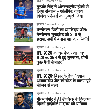
खेल
4 months ago
गुरजंत सिंह ने अंतरराष्ट्रीय हॉकी से
लिया संन्यास – ओलंपिक कांस्य
विजेता फॉरवर्ड का गुरुमुखी विदा
फुटबॉल
4 months ago
मैनचेस्टर सिटी का धमाकेदार जीत:
मैनचेस्टर यूनाइटेड को 3–0 से
हराया, डर्बी में बनाया शानदार रिकॉर्ड
क्रिकेट
4 months ago
IPL 2026 का धमाकेदार आगाज:
RCB vs SRH से हुई शुरुआत, धोनी
कुछ मैचों से बाहर
क्रिकेट
5 months ago
IPL 2026: बिहार के तेज गेंदबाज
आकाशदीप पीठ की चोट के कारण पूरे
सीज़न से बाहर
क्रिकेट
5 months ago
गौतम गंभीर ने AI डीपफेक के खिलाफ
दिल्ली हाईकोर्ट में दायर की याचिका