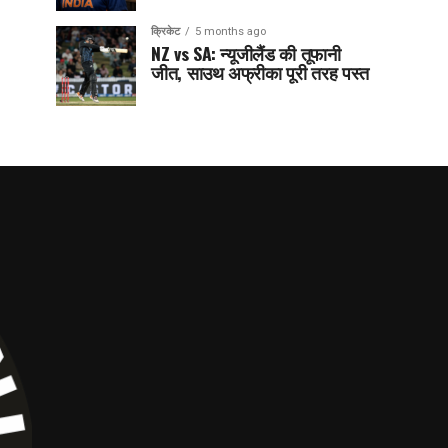
क्रिकेट
5 months ago
NZ vs SA: न्यूजीलैंड की तूफानी
जीत, साउथ अफ्रीका पूरी तरह पस्त