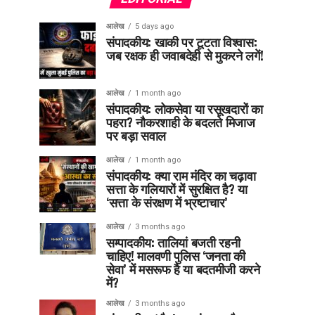
आलेख
5 days ago
संपादकीय: खाकी पर टूटता विश्वास:
जब रक्षक ही जवाबदेही से मुकरने लगें!
आलेख
1 month ago
संपादकीय: लोकसेवा या रसूखदारों का
पहरा? नौकरशाही के बदलते मिजाज
पर बड़ा सवाल
आलेख
1 month ago
संपादकीय: क्या राम मंदिर का चढ़ावा
सत्ता के गलियारों में सुरक्षित है? या
‘सत्ता के संरक्षण में भ्रष्टाचार’
आलेख
3 months ago
सम्पादकीय: तालियां बजती रहनी
चाहिए! मालवणी पुलिस ‘जनता की
सेवा’ में मसरूफ है या बदतमीजी करने
में?
आलेख
3 months ago