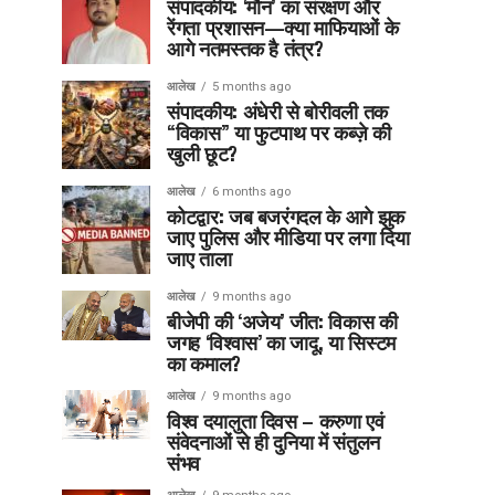
संपादकीय: ‘मौन’ का संरक्षण और
रेंगता प्रशासन—क्या माफियाओं के
आगे नतमस्तक है तंत्र?
आलेख
5 months ago
संपादकीय: अंधेरी से बोरीवली तक
“विकास” या फुटपाथ पर कब्ज़े की
खुली छूट?
आलेख
6 months ago
कोटद्वार: जब बजरंगदल के आगे झुक
जाए पुलिस और मीडिया पर लगा दिया
जाए ताला
आलेख
9 months ago
बीजेपी की ‘अजेय’ जीत: विकास की
जगह ‘विश्वास’ का जादू, या सिस्टम
का कमाल?
आलेख
9 months ago
विश्व दयालुता दिवस – करुणा एवं
संवेदनाओं से ही दुनिया में संतुलन
संभव