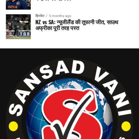
क्रिकेट
5 months ago
NZ vs SA: न्यूजीलैंड की तूफानी जीत, साउथ
अफ्रीका पूरी तरह पस्त