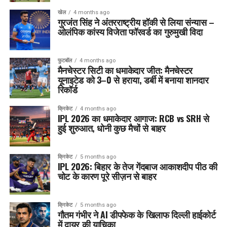
खेल
4 months ago
गुरजंत सिंह ने अंतरराष्ट्रीय हॉकी से लिया संन्यास –
ओलंपिक कांस्य विजेता फॉरवर्ड का गुरुमुखी विदा
फुटबॉल
4 months ago
मैनचेस्टर सिटी का धमाकेदार जीत: मैनचेस्टर
यूनाइटेड को 3–0 से हराया, डर्बी में बनाया शानदार
रिकॉर्ड
क्रिकेट
4 months ago
IPL 2026 का धमाकेदार आगाज: RCB vs SRH से
हुई शुरुआत, धोनी कुछ मैचों से बाहर
क्रिकेट
5 months ago
IPL 2026: बिहार के तेज गेंदबाज आकाशदीप पीठ की
चोट के कारण पूरे सीज़न से बाहर
क्रिकेट
5 months ago
गौतम गंभीर ने AI डीपफेक के खिलाफ दिल्ली हाईकोर्ट
में दायर की याचिका