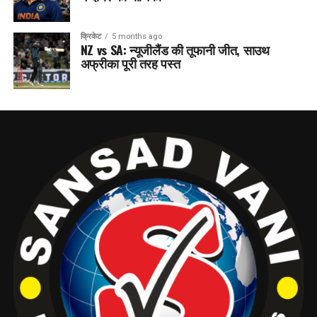
क्रिकेट
5 months ago
NZ vs SA: न्यूजीलैंड की तूफानी जीत, साउथ
अफ्रीका पूरी तरह पस्त