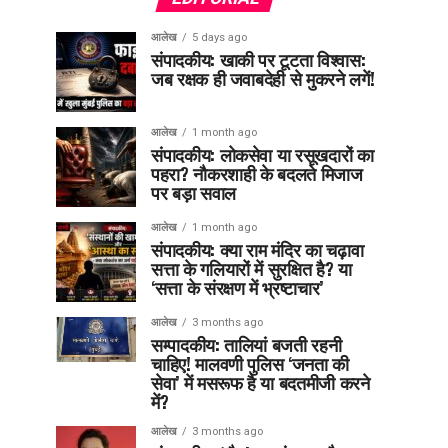
आलेख
5 days ago
संपादकीय: खाकी पर टूटता विश्वास:
जब रक्षक ही जवाबदेही से मुकरने लगें!
आलेख
1 month ago
संपादकीय: लोकसेवा या रसूखदारों का
पहरा? नौकरशाही के बदलते मिजाज
पर बड़ा सवाल
आलेख
1 month ago
संपादकीय: क्या राम मंदिर का चढ़ावा
सत्ता के गलियारों में सुरक्षित है? या
‘सत्ता के संरक्षण में भ्रष्टाचार’
आलेख
3 months ago
सम्पादकीय: तालियां बजती रहनी
चाहिए! मालवणी पुलिस ‘जनता की
सेवा’ में मसरूफ है या बदतमीजी करने
में?
आलेख
3 months ago