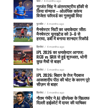
खेल
4 months ago
गुरजंत सिंह ने अंतरराष्ट्रीय हॉकी से
लिया संन्यास – ओलंपिक कांस्य
विजेता फॉरवर्ड का गुरुमुखी विदा
फुटबॉल
4 months ago
मैनचेस्टर सिटी का धमाकेदार जीत:
मैनचेस्टर यूनाइटेड को 3–0 से
हराया, डर्बी में बनाया शानदार रिकॉर्ड
क्रिकेट
4 months ago
IPL 2026 का धमाकेदार आगाज:
RCB vs SRH से हुई शुरुआत, धोनी
कुछ मैचों से बाहर
क्रिकेट
5 months ago
IPL 2026: बिहार के तेज गेंदबाज
आकाशदीप पीठ की चोट के कारण पूरे
सीज़न से बाहर
क्रिकेट
5 months ago
गौतम गंभीर ने AI डीपफेक के खिलाफ
दिल्ली हाईकोर्ट में दायर की याचिका