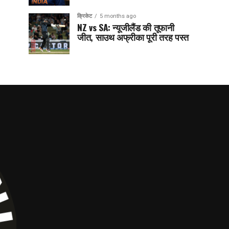
क्रिकेट
5 months ago
NZ vs SA: न्यूजीलैंड की तूफानी
जीत, साउथ अफ्रीका पूरी तरह पस्त