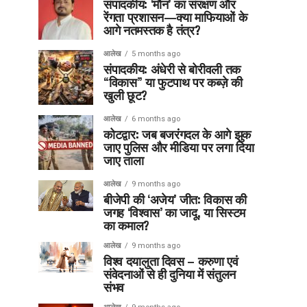
संपादकीय: ‘मौन’ का संरक्षण और
रेंगता प्रशासन—क्या माफियाओं के
आगे नतमस्तक है तंत्र?
आलेख
5 months ago
संपादकीय: अंधेरी से बोरीवली तक
“विकास” या फुटपाथ पर कब्ज़े की
खुली छूट?
आलेख
6 months ago
कोटद्वार: जब बजरंगदल के आगे झुक
जाए पुलिस और मीडिया पर लगा दिया
जाए ताला
आलेख
9 months ago
बीजेपी की ‘अजेय’ जीत: विकास की
जगह ‘विश्वास’ का जादू, या सिस्टम
का कमाल?
आलेख
9 months ago
विश्व दयालुता दिवस – करुणा एवं
संवेदनाओं से ही दुनिया में संतुलन
संभव