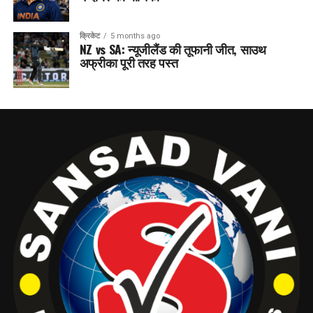
क्रिकेट
5 months ago
NZ vs SA: न्यूजीलैंड की तूफानी जीत, साउथ
अफ्रीका पूरी तरह पस्त