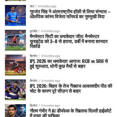
खेल
4 months ago
गुरजंत सिंह ने अंतरराष्ट्रीय हॉकी से लिया संन्यास –
ओलंपिक कांस्य विजेता फॉरवर्ड का गुरुमुखी विदा
फुटबॉल
4 months ago
मैनचेस्टर सिटी का धमाकेदार जीत: मैनचेस्टर
यूनाइटेड को 3–0 से हराया, डर्बी में बनाया शानदार
रिकॉर्ड
क्रिकेट
4 months ago
IPL 2026 का धमाकेदार आगाज: RCB vs SRH से
हुई शुरुआत, धोनी कुछ मैचों से बाहर
क्रिकेट
5 months ago
IPL 2026: बिहार के तेज गेंदबाज आकाशदीप पीठ की
चोट के कारण पूरे सीज़न से बाहर
क्रिकेट
5 months ago
गौतम गंभीर ने AI डीपफेक के खिलाफ दिल्ली हाईकोर्ट
में दायर की याचिका