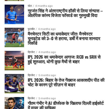
खेल
4 months ago
गुरजंत सिंह ने अंतरराष्ट्रीय हॉकी से लिया संन्यास –
ओलंपिक कांस्य विजेता फॉरवर्ड का गुरुमुखी विदा
फुटबॉल
4 months ago
मैनचेस्टर सिटी का धमाकेदार जीत: मैनचेस्टर
यूनाइटेड को 3–0 से हराया, डर्बी में बनाया शानदार
रिकॉर्ड
क्रिकेट
4 months ago
IPL 2026 का धमाकेदार आगाज: RCB vs SRH से
हुई शुरुआत, धोनी कुछ मैचों से बाहर
क्रिकेट
5 months ago
IPL 2026: बिहार के तेज गेंदबाज आकाशदीप पीठ की
चोट के कारण पूरे सीज़न से बाहर
क्रिकेट
5 months ago
गौतम गंभीर ने AI डीपफेक के खिलाफ दिल्ली हाईकोर्ट
में दायर की याचिका