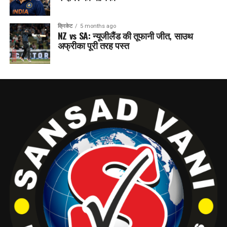
क्रिकेट
5 months ago
NZ vs SA: न्यूजीलैंड की तूफानी जीत, साउथ
अफ्रीका पूरी तरह पस्त