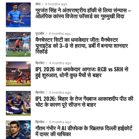
खेल
4 months ago
गुरजंत सिंह ने अंतरराष्ट्रीय हॉकी से लिया संन्यास –
ओलंपिक कांस्य विजेता फॉरवर्ड का गुरुमुखी विदा
फुटबॉल
4 months ago
मैनचेस्टर सिटी का धमाकेदार जीत: मैनचेस्टर
यूनाइटेड को 3–0 से हराया, डर्बी में बनाया शानदार
रिकॉर्ड
क्रिकेट
4 months ago
IPL 2026 का धमाकेदार आगाज: RCB vs SRH से
हुई शुरुआत, धोनी कुछ मैचों से बाहर
क्रिकेट
5 months ago
IPL 2026: बिहार के तेज गेंदबाज आकाशदीप पीठ की
चोट के कारण पूरे सीज़न से बाहर
क्रिकेट
5 months ago
गौतम गंभीर ने AI डीपफेक के खिलाफ दिल्ली हाईकोर्ट
में दायर की याचिका