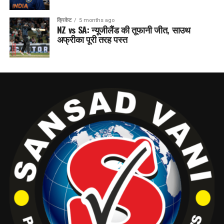
क्रिकेट
5 months ago
NZ vs SA: न्यूजीलैंड की तूफानी जीत, साउथ
अफ्रीका पूरी तरह पस्त