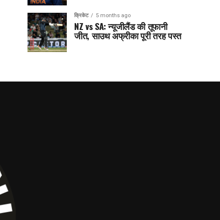
क्रिकेट
5 months ago
NZ vs SA: न्यूजीलैंड की तूफानी
जीत, साउथ अफ्रीका पूरी तरह पस्त