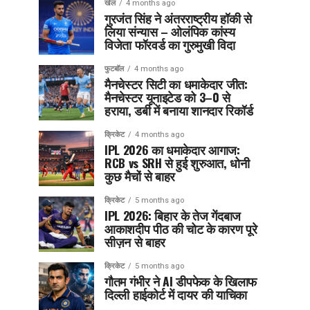
खेल
4 months ago
गुरजंत सिंह ने अंतरराष्ट्रीय हॉकी से
लिया संन्यास – ओलंपिक कांस्य
विजेता फॉरवर्ड का गुरुमुखी विदा
फुटबॉल
4 months ago
मैनचेस्टर सिटी का धमाकेदार जीत:
मैनचेस्टर यूनाइटेड को 3–0 से
हराया, डर्बी में बनाया शानदार रिकॉर्ड
क्रिकेट
4 months ago
IPL 2026 का धमाकेदार आगाज:
RCB vs SRH से हुई शुरुआत, धोनी
कुछ मैचों से बाहर
क्रिकेट
5 months ago
IPL 2026: बिहार के तेज गेंदबाज
आकाशदीप पीठ की चोट के कारण पूरे
सीज़न से बाहर
क्रिकेट
5 months ago
गौतम गंभीर ने AI डीपफेक के खिलाफ
दिल्ली हाईकोर्ट में दायर की याचिका