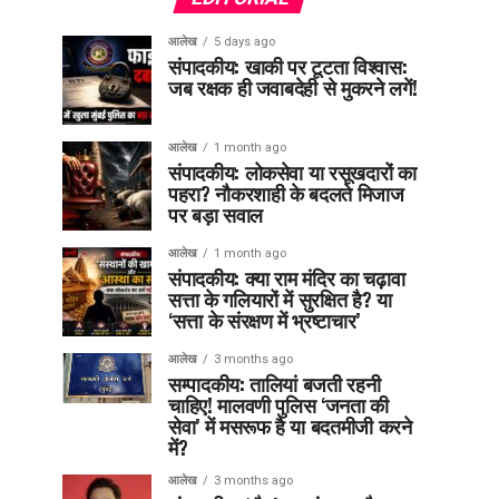
आलेख
5 days ago
संपादकीय: खाकी पर टूटता विश्वास:
जब रक्षक ही जवाबदेही से मुकरने लगें!
आलेख
1 month ago
संपादकीय: लोकसेवा या रसूखदारों का
पहरा? नौकरशाही के बदलते मिजाज
पर बड़ा सवाल
आलेख
1 month ago
संपादकीय: क्या राम मंदिर का चढ़ावा
सत्ता के गलियारों में सुरक्षित है? या
‘सत्ता के संरक्षण में भ्रष्टाचार’
आलेख
3 months ago
सम्पादकीय: तालियां बजती रहनी
चाहिए! मालवणी पुलिस ‘जनता की
सेवा’ में मसरूफ है या बदतमीजी करने
में?
आलेख
3 months ago