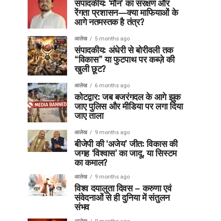
संपादकीय: ‘मौन’ का संरक्षण और
रेंगता प्रशासन—क्या माफियाओं के
आगे नतमस्तक है तंत्र?
आलेख
5 months ago
संपादकीय: अंधेरी से बोरीवली तक
“विकास” या फुटपाथ पर कब्ज़े की
खुली छूट?
आलेख
6 months ago
कोटद्वार: जब बजरंगदल के आगे झुक
जाए पुलिस और मीडिया पर लगा दिया
जाए ताला
आलेख
9 months ago
बीजेपी की ‘अजेय’ जीत: विकास की
जगह ‘विश्वास’ का जादू, या सिस्टम
का कमाल?
आलेख
9 months ago
विश्व दयालुता दिवस – करुणा एवं
संवेदनाओं से ही दुनिया में संतुलन
संभव