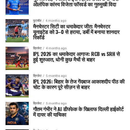
ओलंपिक कांस्य विजेता फॉरवर्ड का गुरुमुखी विदा
फुटबॉल
4 months ago
मैनचेस्टर सिटी का धमाकेदार जीत: मैनचेस्टर
यूनाइटेड को 3–0 से हराया, डर्बी में बनाया शानदार
रिकॉर्ड
क्रिकेट
4 months ago
IPL 2026 का धमाकेदार आगाज: RCB vs SRH से
हुई शुरुआत, धोनी कुछ मैचों से बाहर
क्रिकेट
5 months ago
IPL 2026: बिहार के तेज गेंदबाज आकाशदीप पीठ की
चोट के कारण पूरे सीज़न से बाहर
क्रिकेट
5 months ago
गौतम गंभीर ने AI डीपफेक के खिलाफ दिल्ली हाईकोर्ट
में दायर की याचिका