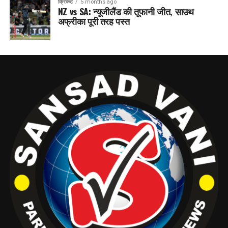
क्रिकेट
5 months ago
NZ vs SA: न्यूजीलैंड की तूफानी जीत, साउथ
अफ्रीका पूरी तरह पस्त