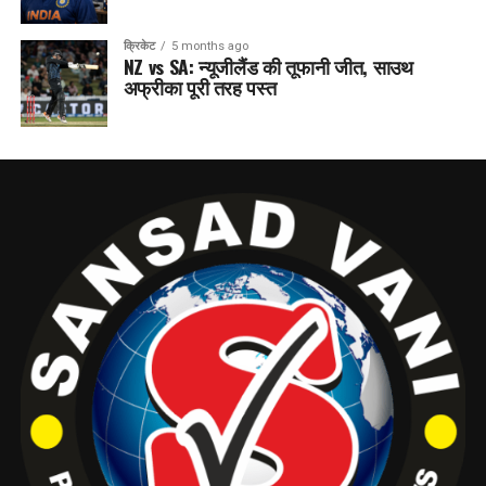
क्रिकेट
5 months ago
NZ vs SA: न्यूजीलैंड की तूफानी जीत, साउथ
अफ्रीका पूरी तरह पस्त