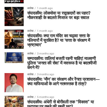
आलेख
1 month ago
संपादकीय: लोकसेवा या रसूखदारों का पहरा?
नौकरशाही के बदलते मिजाज पर बड़ा सवाल
आलेख
1 month ago
संपादकीय: क्या राम मंदिर का चढ़ावा सत्ता के
गलियारों में सुरक्षित है? या ‘सत्ता के संरक्षण में
भ्रष्टाचार’
आलेख
3 months ago
सम्पादकीय: तालियां बजती रहनी चाहिए! मालवणी
पुलिस ‘जनता की सेवा’ में मसरूफ है या बदतमीजी
करने में?
आलेख
3 months ago
संपादकीय: ‘मौन’ का संरक्षण और रेंगता प्रशासन—
क्या माफियाओं के आगे नतमस्तक है तंत्र?
आलेख
5 months ago
संपादकीय: अंधेरी से बोरीवली तक “विकास” या
फुटपाथ पर कब्ज़े की खुली छूट?