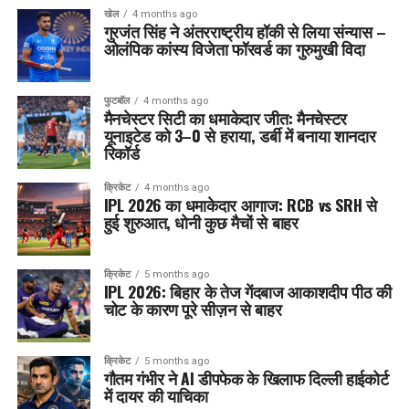
खेल
4 months ago
गुरजंत सिंह ने अंतरराष्ट्रीय हॉकी से लिया संन्यास –
ओलंपिक कांस्य विजेता फॉरवर्ड का गुरुमुखी विदा
फुटबॉल
4 months ago
मैनचेस्टर सिटी का धमाकेदार जीत: मैनचेस्टर
यूनाइटेड को 3–0 से हराया, डर्बी में बनाया शानदार
रिकॉर्ड
क्रिकेट
4 months ago
IPL 2026 का धमाकेदार आगाज: RCB vs SRH से
हुई शुरुआत, धोनी कुछ मैचों से बाहर
क्रिकेट
5 months ago
IPL 2026: बिहार के तेज गेंदबाज आकाशदीप पीठ की
चोट के कारण पूरे सीज़न से बाहर
क्रिकेट
5 months ago
गौतम गंभीर ने AI डीपफेक के खिलाफ दिल्ली हाईकोर्ट
में दायर की याचिका