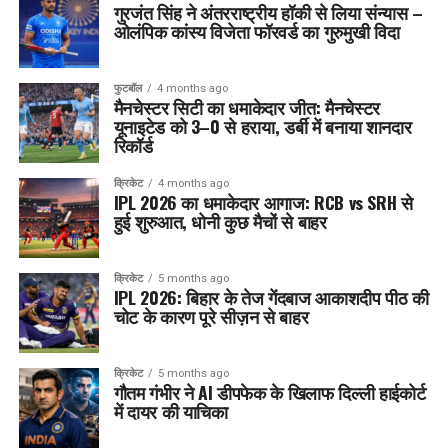
गुरजंत सिंह ने अंतरराष्ट्रीय हॉकी से लिया संन्यास –
ओलंपिक कांस्य विजेता फॉरवर्ड का गुरुमुखी विदा
फुटबॉल
4 months ago
मैनचेस्टर सिटी का धमाकेदार जीत: मैनचेस्टर
यूनाइटेड को 3–0 से हराया, डर्बी में बनाया शानदार
रिकॉर्ड
क्रिकेट
4 months ago
IPL 2026 का धमाकेदार आगाज: RCB vs SRH से
हुई शुरुआत, धोनी कुछ मैचों से बाहर
क्रिकेट
5 months ago
IPL 2026: बिहार के तेज गेंदबाज आकाशदीप पीठ की
चोट के कारण पूरे सीज़न से बाहर
क्रिकेट
5 months ago
गौतम गंभीर ने AI डीपफेक के खिलाफ दिल्ली हाईकोर्ट
में दायर की याचिका