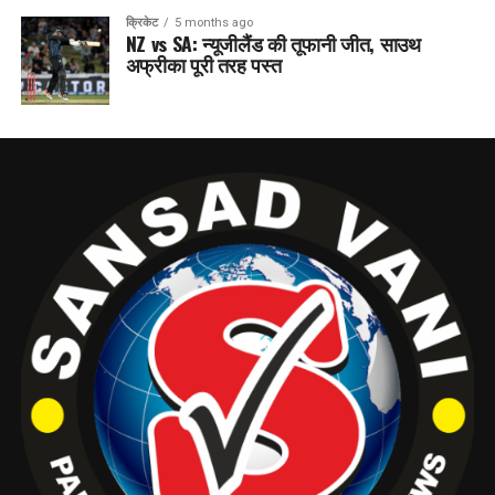
क्रिकेट
5 months ago
NZ vs SA: न्यूजीलैंड की तूफानी जीत, साउथ
अफ्रीका पूरी तरह पस्त