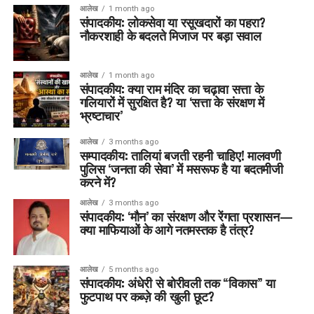
आलेख
1 month ago
संपादकीय: लोकसेवा या रसूखदारों का पहरा?
नौकरशाही के बदलते मिजाज पर बड़ा सवाल
आलेख
1 month ago
संपादकीय: क्या राम मंदिर का चढ़ावा सत्ता के
गलियारों में सुरक्षित है? या ‘सत्ता के संरक्षण में
भ्रष्टाचार’
आलेख
3 months ago
सम्पादकीय: तालियां बजती रहनी चाहिए! मालवणी
पुलिस ‘जनता की सेवा’ में मसरूफ है या बदतमीजी
करने में?
आलेख
3 months ago
संपादकीय: ‘मौन’ का संरक्षण और रेंगता प्रशासन—
क्या माफियाओं के आगे नतमस्तक है तंत्र?
आलेख
5 months ago
संपादकीय: अंधेरी से बोरीवली तक “विकास” या
फुटपाथ पर कब्ज़े की खुली छूट?