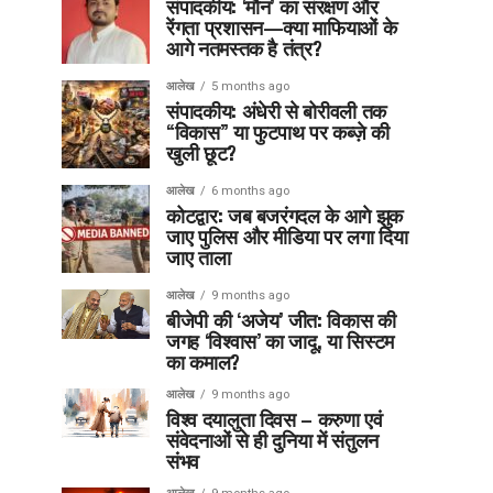
संपादकीय: ‘मौन’ का संरक्षण और
रेंगता प्रशासन—क्या माफियाओं के
आगे नतमस्तक है तंत्र?
आलेख
5 months ago
संपादकीय: अंधेरी से बोरीवली तक
“विकास” या फुटपाथ पर कब्ज़े की
खुली छूट?
आलेख
6 months ago
कोटद्वार: जब बजरंगदल के आगे झुक
जाए पुलिस और मीडिया पर लगा दिया
जाए ताला
आलेख
9 months ago
बीजेपी की ‘अजेय’ जीत: विकास की
जगह ‘विश्वास’ का जादू, या सिस्टम
का कमाल?
आलेख
9 months ago
विश्व दयालुता दिवस – करुणा एवं
संवेदनाओं से ही दुनिया में संतुलन
संभव