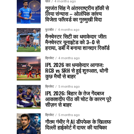
खेल
4 months ago
गुरजंत सिंह ने अंतरराष्ट्रीय हॉकी से
लिया संन्यास – ओलंपिक कांस्य
विजेता फॉरवर्ड का गुरुमुखी विदा
फुटबॉल
4 months ago
मैनचेस्टर सिटी का धमाकेदार जीत:
मैनचेस्टर यूनाइटेड को 3–0 से
हराया, डर्बी में बनाया शानदार रिकॉर्ड
क्रिकेट
4 months ago
IPL 2026 का धमाकेदार आगाज:
RCB vs SRH से हुई शुरुआत, धोनी
कुछ मैचों से बाहर
क्रिकेट
5 months ago
IPL 2026: बिहार के तेज गेंदबाज
आकाशदीप पीठ की चोट के कारण पूरे
सीज़न से बाहर
क्रिकेट
5 months ago
गौतम गंभीर ने AI डीपफेक के खिलाफ
दिल्ली हाईकोर्ट में दायर की याचिका