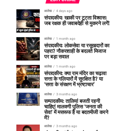
आलेख
4 days ago
संपादकीय: खाकी पर टूटता विश्वास:
जब रक्षक ही जवाबदेही से मुकरने लगें!
आलेख
1 month ago
संपादकीय: लोकसेवा या रसूखदारों का
पहरा? नौकरशाही के बदलते मिजाज
पर बड़ा सवाल
आलेख
1 month ago
संपादकीय: क्या राम मंदिर का चढ़ावा
सत्ता के गलियारों में सुरक्षित है? या
‘सत्ता के संरक्षण में भ्रष्टाचार’
आलेख
3 months ago
सम्पादकीय: तालियां बजती रहनी
चाहिए! मालवणी पुलिस ‘जनता की
सेवा’ में मसरूफ है या बदतमीजी करने
में?
आलेख
3 months ago