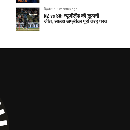
क्रिकेट
5 months ago
NZ vs SA: न्यूजीलैंड की तूफानी
जीत, साउथ अफ्रीका पूरी तरह पस्त