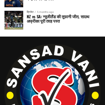
क्रिकेट
5 months ago
NZ vs SA: न्यूजीलैंड की तूफानी जीत, साउथ
अफ्रीका पूरी तरह पस्त