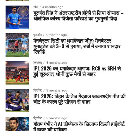
खेल
4 months ago
गुरजंत सिंह ने अंतरराष्ट्रीय हॉकी से लिया संन्यास –
ओलंपिक कांस्य विजेता फॉरवर्ड का गुरुमुखी विदा
फुटबॉल
4 months ago
मैनचेस्टर सिटी का धमाकेदार जीत: मैनचेस्टर
यूनाइटेड को 3–0 से हराया, डर्बी में बनाया शानदार
रिकॉर्ड
क्रिकेट
4 months ago
IPL 2026 का धमाकेदार आगाज: RCB vs SRH से
हुई शुरुआत, धोनी कुछ मैचों से बाहर
क्रिकेट
5 months ago
IPL 2026: बिहार के तेज गेंदबाज आकाशदीप पीठ की
चोट के कारण पूरे सीज़न से बाहर
क्रिकेट
5 months ago
गौतम गंभीर ने AI डीपफेक के खिलाफ दिल्ली हाईकोर्ट
में दायर की याचिका