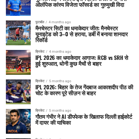
ओलंपिक कांस्य विजेता फॉरवर्ड का गुरुमुखी विदा
फुटबॉल
4 months ago
मैनचेस्टर सिटी का धमाकेदार जीत: मैनचेस्टर
यूनाइटेड को 3–0 से हराया, डर्बी में बनाया शानदार
रिकॉर्ड
क्रिकेट
4 months ago
IPL 2026 का धमाकेदार आगाज: RCB vs SRH से
हुई शुरुआत, धोनी कुछ मैचों से बाहर
क्रिकेट
5 months ago
IPL 2026: बिहार के तेज गेंदबाज आकाशदीप पीठ की
चोट के कारण पूरे सीज़न से बाहर
क्रिकेट
5 months ago
गौतम गंभीर ने AI डीपफेक के खिलाफ दिल्ली हाईकोर्ट
में दायर की याचिका