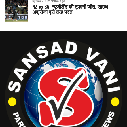
क्रिकेट
5 months ago
NZ vs SA: न्यूजीलैंड की तूफानी जीत, साउथ
अफ्रीका पूरी तरह पस्त