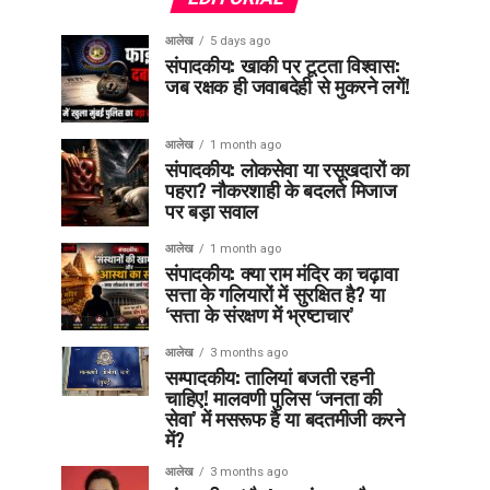
आलेख
5 days ago
संपादकीय: खाकी पर टूटता विश्वास:
जब रक्षक ही जवाबदेही से मुकरने लगें!
आलेख
1 month ago
संपादकीय: लोकसेवा या रसूखदारों का
पहरा? नौकरशाही के बदलते मिजाज
पर बड़ा सवाल
आलेख
1 month ago
संपादकीय: क्या राम मंदिर का चढ़ावा
सत्ता के गलियारों में सुरक्षित है? या
‘सत्ता के संरक्षण में भ्रष्टाचार’
आलेख
3 months ago
सम्पादकीय: तालियां बजती रहनी
चाहिए! मालवणी पुलिस ‘जनता की
सेवा’ में मसरूफ है या बदतमीजी करने
में?
आलेख
3 months ago