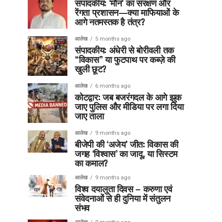
संपादकीय: ‘मौन’ का संरक्षण और
रेंगता प्रशासन—क्या माफियाओं के
आगे नतमस्तक है तंत्र?
आलेख
5 months ago
संपादकीय: अंधेरी से बोरीवली तक
“विकास” या फुटपाथ पर कब्ज़े की
खुली छूट?
आलेख
6 months ago
कोटद्वार: जब बजरंगदल के आगे झुक
जाए पुलिस और मीडिया पर लगा दिया
जाए ताला
आलेख
9 months ago
बीजेपी की ‘अजेय’ जीत: विकास की
जगह ‘विश्वास’ का जादू, या सिस्टम
का कमाल?
आलेख
9 months ago
विश्व दयालुता दिवस – करुणा एवं
संवेदनाओं से ही दुनिया में संतुलन
संभव