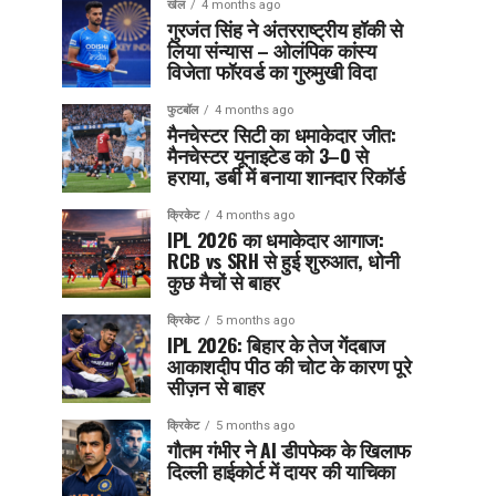
खेल
4 months ago
गुरजंत सिंह ने अंतरराष्ट्रीय हॉकी से
लिया संन्यास – ओलंपिक कांस्य
विजेता फॉरवर्ड का गुरुमुखी विदा
फुटबॉल
4 months ago
मैनचेस्टर सिटी का धमाकेदार जीत:
मैनचेस्टर यूनाइटेड को 3–0 से
हराया, डर्बी में बनाया शानदार रिकॉर्ड
क्रिकेट
4 months ago
IPL 2026 का धमाकेदार आगाज:
RCB vs SRH से हुई शुरुआत, धोनी
कुछ मैचों से बाहर
क्रिकेट
5 months ago
IPL 2026: बिहार के तेज गेंदबाज
आकाशदीप पीठ की चोट के कारण पूरे
सीज़न से बाहर
क्रिकेट
5 months ago
गौतम गंभीर ने AI डीपफेक के खिलाफ
दिल्ली हाईकोर्ट में दायर की याचिका