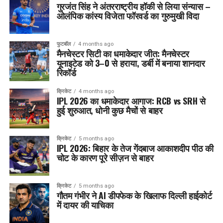
गुरजंत सिंह ने अंतरराष्ट्रीय हॉकी से लिया संन्यास –
ओलंपिक कांस्य विजेता फॉरवर्ड का गुरुमुखी विदा
फुटबॉल
4 months ago
मैनचेस्टर सिटी का धमाकेदार जीत: मैनचेस्टर
यूनाइटेड को 3–0 से हराया, डर्बी में बनाया शानदार
रिकॉर्ड
क्रिकेट
4 months ago
IPL 2026 का धमाकेदार आगाज: RCB vs SRH से
हुई शुरुआत, धोनी कुछ मैचों से बाहर
क्रिकेट
5 months ago
IPL 2026: बिहार के तेज गेंदबाज आकाशदीप पीठ की
चोट के कारण पूरे सीज़न से बाहर
क्रिकेट
5 months ago
गौतम गंभीर ने AI डीपफेक के खिलाफ दिल्ली हाईकोर्ट
में दायर की याचिका