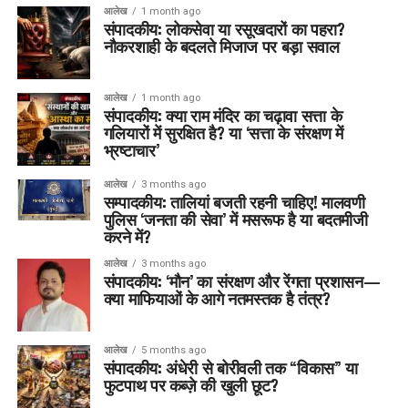
आलेख
1 month ago
संपादकीय: लोकसेवा या रसूखदारों का पहरा?
नौकरशाही के बदलते मिजाज पर बड़ा सवाल
आलेख
1 month ago
संपादकीय: क्या राम मंदिर का चढ़ावा सत्ता के
गलियारों में सुरक्षित है? या ‘सत्ता के संरक्षण में
भ्रष्टाचार’
आलेख
3 months ago
सम्पादकीय: तालियां बजती रहनी चाहिए! मालवणी
पुलिस ‘जनता की सेवा’ में मसरूफ है या बदतमीजी
करने में?
आलेख
3 months ago
संपादकीय: ‘मौन’ का संरक्षण और रेंगता प्रशासन—
क्या माफियाओं के आगे नतमस्तक है तंत्र?
आलेख
5 months ago
संपादकीय: अंधेरी से बोरीवली तक “विकास” या
फुटपाथ पर कब्ज़े की खुली छूट?