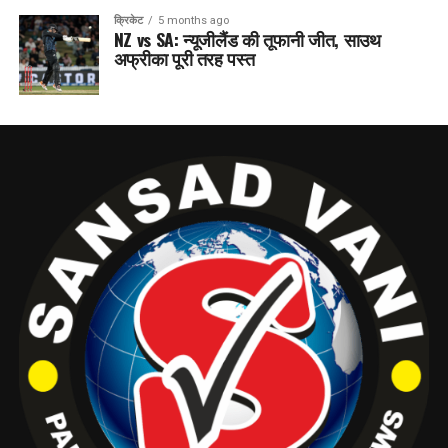
क्रिकेट
5 months ago
NZ vs SA: न्यूजीलैंड की तूफानी जीत, साउथ
अफ्रीका पूरी तरह पस्त