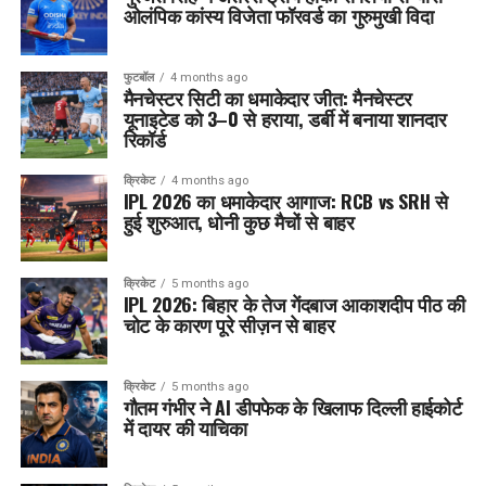
ओलंपिक कांस्य विजेता फॉरवर्ड का गुरुमुखी विदा
फुटबॉल
4 months ago
मैनचेस्टर सिटी का धमाकेदार जीत: मैनचेस्टर
यूनाइटेड को 3–0 से हराया, डर्बी में बनाया शानदार
रिकॉर्ड
क्रिकेट
4 months ago
IPL 2026 का धमाकेदार आगाज: RCB vs SRH से
हुई शुरुआत, धोनी कुछ मैचों से बाहर
क्रिकेट
5 months ago
IPL 2026: बिहार के तेज गेंदबाज आकाशदीप पीठ की
चोट के कारण पूरे सीज़न से बाहर
क्रिकेट
5 months ago
गौतम गंभीर ने AI डीपफेक के खिलाफ दिल्ली हाईकोर्ट
में दायर की याचिका