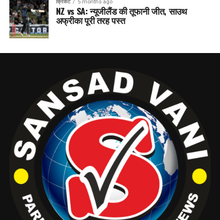
क्रिकेट
5 months ago
NZ vs SA: न्यूजीलैंड की तूफानी जीत, साउथ
अफ्रीका पूरी तरह पस्त