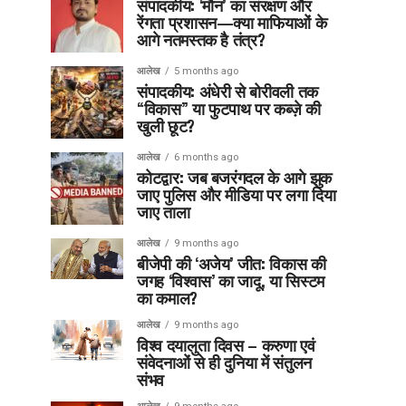
संपादकीय: ‘मौन’ का संरक्षण और
रेंगता प्रशासन—क्या माफियाओं के
आगे नतमस्तक है तंत्र?
आलेख
5 months ago
संपादकीय: अंधेरी से बोरीवली तक
“विकास” या फुटपाथ पर कब्ज़े की
खुली छूट?
आलेख
6 months ago
कोटद्वार: जब बजरंगदल के आगे झुक
जाए पुलिस और मीडिया पर लगा दिया
जाए ताला
आलेख
9 months ago
बीजेपी की ‘अजेय’ जीत: विकास की
जगह ‘विश्वास’ का जादू, या सिस्टम
का कमाल?
आलेख
9 months ago
विश्व दयालुता दिवस – करुणा एवं
संवेदनाओं से ही दुनिया में संतुलन
संभव