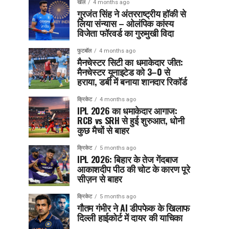
खेल
4 months ago
गुरजंत सिंह ने अंतरराष्ट्रीय हॉकी से
लिया संन्यास – ओलंपिक कांस्य
विजेता फॉरवर्ड का गुरुमुखी विदा
फुटबॉल
4 months ago
मैनचेस्टर सिटी का धमाकेदार जीत:
मैनचेस्टर यूनाइटेड को 3–0 से
हराया, डर्बी में बनाया शानदार रिकॉर्ड
क्रिकेट
4 months ago
IPL 2026 का धमाकेदार आगाज:
RCB vs SRH से हुई शुरुआत, धोनी
कुछ मैचों से बाहर
क्रिकेट
5 months ago
IPL 2026: बिहार के तेज गेंदबाज
आकाशदीप पीठ की चोट के कारण पूरे
सीज़न से बाहर
क्रिकेट
5 months ago
गौतम गंभीर ने AI डीपफेक के खिलाफ
दिल्ली हाईकोर्ट में दायर की याचिका