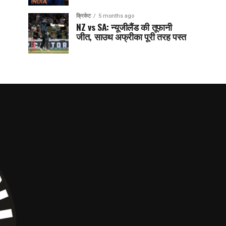
क्रिकेट
5 months ago
NZ vs SA: न्यूजीलैंड की तूफानी
जीत, साउथ अफ्रीका पूरी तरह पस्त