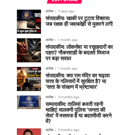
आलेख
7 days ago
संपादकीय: खाकी पर टूटता विश्वास:
जब रक्षक ही जवाबदेही से मुकरने लगें!
आलेख
1 month ago
संपादकीय: लोकसेवा या रसूखदारों का
पहरा? नौकरशाही के बदलते मिजाज
पर बड़ा सवाल
आलेख
1 month ago
संपादकीय: क्या राम मंदिर का चढ़ावा
सत्ता के गलियारों में सुरक्षित है? या
‘सत्ता के संरक्षण में भ्रष्टाचार’
आलेख
3 months ago
सम्पादकीय: तालियां बजती रहनी
चाहिए! मालवणी पुलिस ‘जनता की
सेवा’ में मसरूफ है या बदतमीजी करने
में?
आलेख
3 months ago