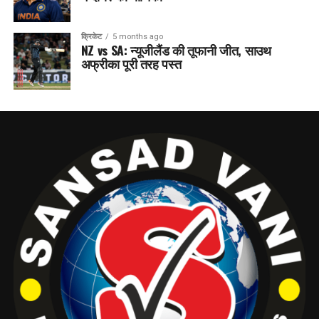
क्रिकेट
5 months ago
NZ vs SA: न्यूजीलैंड की तूफानी जीत, साउथ
अफ्रीका पूरी तरह पस्त