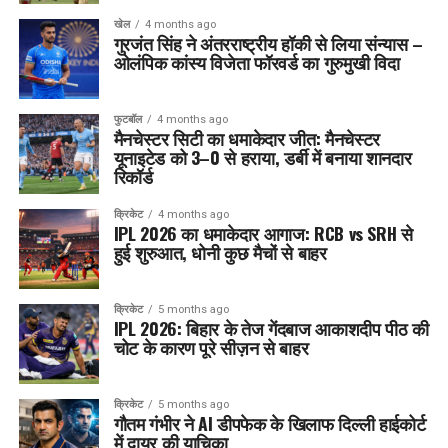
खेल
4 months ago
गुरजंत सिंह ने अंतरराष्ट्रीय हॉकी से लिया संन्यास –
ओलंपिक कांस्य विजेता फॉरवर्ड का गुरुमुखी विदा
फुटबॉल
4 months ago
मैनचेस्टर सिटी का धमाकेदार जीत: मैनचेस्टर
यूनाइटेड को 3–0 से हराया, डर्बी में बनाया शानदार
रिकॉर्ड
क्रिकेट
4 months ago
IPL 2026 का धमाकेदार आगाज: RCB vs SRH से
हुई शुरुआत, धोनी कुछ मैचों से बाहर
क्रिकेट
5 months ago
IPL 2026: बिहार के तेज गेंदबाज आकाशदीप पीठ की
चोट के कारण पूरे सीज़न से बाहर
क्रिकेट
5 months ago
गौतम गंभीर ने AI डीपफेक के खिलाफ दिल्ली हाईकोर्ट
में दायर की याचिका