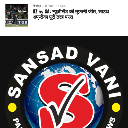
क्रिकेट
5 months ago
NZ vs SA: न्यूजीलैंड की तूफानी जीत, साउथ
अफ्रीका पूरी तरह पस्त