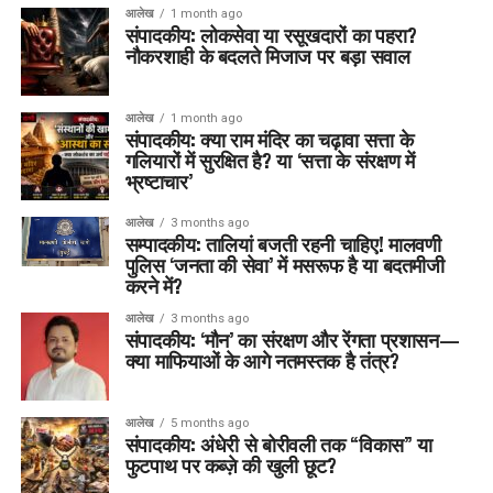
आलेख
1 month ago
संपादकीय: लोकसेवा या रसूखदारों का पहरा?
नौकरशाही के बदलते मिजाज पर बड़ा सवाल
आलेख
1 month ago
संपादकीय: क्या राम मंदिर का चढ़ावा सत्ता के
गलियारों में सुरक्षित है? या ‘सत्ता के संरक्षण में
भ्रष्टाचार’
आलेख
3 months ago
सम्पादकीय: तालियां बजती रहनी चाहिए! मालवणी
पुलिस ‘जनता की सेवा’ में मसरूफ है या बदतमीजी
करने में?
आलेख
3 months ago
संपादकीय: ‘मौन’ का संरक्षण और रेंगता प्रशासन—
क्या माफियाओं के आगे नतमस्तक है तंत्र?
आलेख
5 months ago
संपादकीय: अंधेरी से बोरीवली तक “विकास” या
फुटपाथ पर कब्ज़े की खुली छूट?