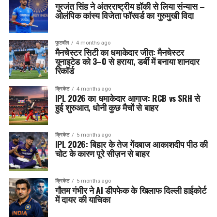
गुरजंत सिंह ने अंतरराष्ट्रीय हॉकी से लिया संन्यास –
ओलंपिक कांस्य विजेता फॉरवर्ड का गुरुमुखी विदा
फुटबॉल
4 months ago
मैनचेस्टर सिटी का धमाकेदार जीत: मैनचेस्टर
यूनाइटेड को 3–0 से हराया, डर्बी में बनाया शानदार
रिकॉर्ड
क्रिकेट
4 months ago
IPL 2026 का धमाकेदार आगाज: RCB vs SRH से
हुई शुरुआत, धोनी कुछ मैचों से बाहर
क्रिकेट
5 months ago
IPL 2026: बिहार के तेज गेंदबाज आकाशदीप पीठ की
चोट के कारण पूरे सीज़न से बाहर
क्रिकेट
5 months ago
गौतम गंभीर ने AI डीपफेक के खिलाफ दिल्ली हाईकोर्ट
में दायर की याचिका