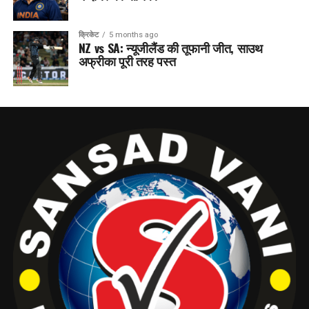
क्रिकेट
5 months ago
NZ vs SA: न्यूजीलैंड की तूफानी जीत, साउथ
अफ्रीका पूरी तरह पस्त