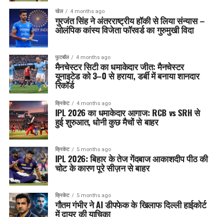
खेल
4 months ago
गुरजंत सिंह ने अंतरराष्ट्रीय हॉकी से लिया संन्यास –
ओलंपिक कांस्य विजेता फॉरवर्ड का गुरुमुखी विदा
फुटबॉल
4 months ago
मैनचेस्टर सिटी का धमाकेदार जीत: मैनचेस्टर
यूनाइटेड को 3–0 से हराया, डर्बी में बनाया शानदार
रिकॉर्ड
क्रिकेट
4 months ago
IPL 2026 का धमाकेदार आगाज: RCB vs SRH से
हुई शुरुआत, धोनी कुछ मैचों से बाहर
क्रिकेट
5 months ago
IPL 2026: बिहार के तेज गेंदबाज आकाशदीप पीठ की
चोट के कारण पूरे सीज़न से बाहर
क्रिकेट
5 months ago
गौतम गंभीर ने AI डीपफेक के खिलाफ दिल्ली हाईकोर्ट
में दायर की याचिका