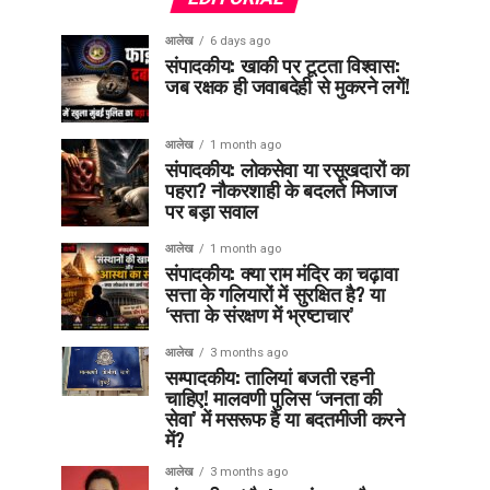
आलेख
6 days ago
संपादकीय: खाकी पर टूटता विश्वास:
जब रक्षक ही जवाबदेही से मुकरने लगें!
आलेख
1 month ago
संपादकीय: लोकसेवा या रसूखदारों का
पहरा? नौकरशाही के बदलते मिजाज
पर बड़ा सवाल
आलेख
1 month ago
संपादकीय: क्या राम मंदिर का चढ़ावा
सत्ता के गलियारों में सुरक्षित है? या
‘सत्ता के संरक्षण में भ्रष्टाचार’
आलेख
3 months ago
सम्पादकीय: तालियां बजती रहनी
चाहिए! मालवणी पुलिस ‘जनता की
सेवा’ में मसरूफ है या बदतमीजी करने
में?
आलेख
3 months ago