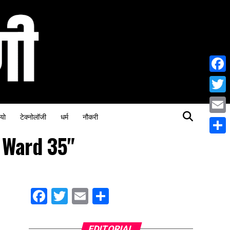
Face
Twitt
यो
टेक्नोलॉजी
धर्म
नौकरी
Email
n Ward 35"
Share
Facebook
Twitter
Email
Share
EDITORIAL