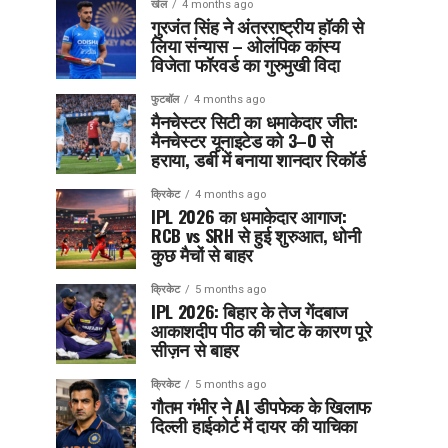
खेल
4 months ago
गुरजंत सिंह ने अंतरराष्ट्रीय हॉकी से
लिया संन्यास – ओलंपिक कांस्य
विजेता फॉरवर्ड का गुरुमुखी विदा
फुटबॉल
4 months ago
मैनचेस्टर सिटी का धमाकेदार जीत:
मैनचेस्टर यूनाइटेड को 3–0 से
हराया, डर्बी में बनाया शानदार रिकॉर्ड
क्रिकेट
4 months ago
IPL 2026 का धमाकेदार आगाज:
RCB vs SRH से हुई शुरुआत, धोनी
कुछ मैचों से बाहर
क्रिकेट
5 months ago
IPL 2026: बिहार के तेज गेंदबाज
आकाशदीप पीठ की चोट के कारण पूरे
सीज़न से बाहर
क्रिकेट
5 months ago
गौतम गंभीर ने AI डीपफेक के खिलाफ
दिल्ली हाईकोर्ट में दायर की याचिका