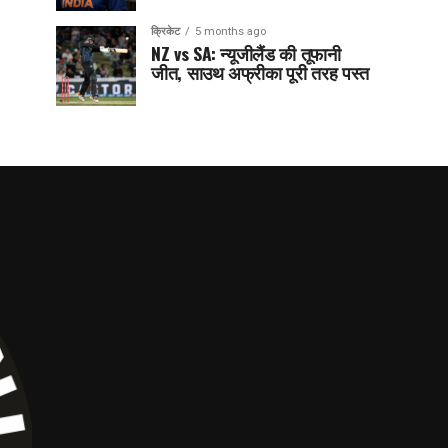
क्रिकेट
5 months ago
NZ vs SA: न्यूजीलैंड की तूफानी
जीत, साउथ अफ्रीका पूरी तरह पस्त