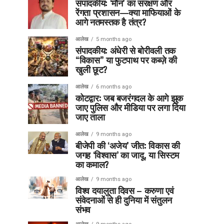
संपादकीय: ‘मौन’ का संरक्षण और
रेंगता प्रशासन—क्या माफियाओं के
आगे नतमस्तक है तंत्र?
आलेख
5 months ago
संपादकीय: अंधेरी से बोरीवली तक
“विकास” या फुटपाथ पर कब्ज़े की
खुली छूट?
आलेख
6 months ago
कोटद्वार: जब बजरंगदल के आगे झुक
जाए पुलिस और मीडिया पर लगा दिया
जाए ताला
आलेख
9 months ago
बीजेपी की ‘अजेय’ जीत: विकास की
जगह ‘विश्वास’ का जादू, या सिस्टम
का कमाल?
आलेख
9 months ago
विश्व दयालुता दिवस – करुणा एवं
संवेदनाओं से ही दुनिया में संतुलन
संभव