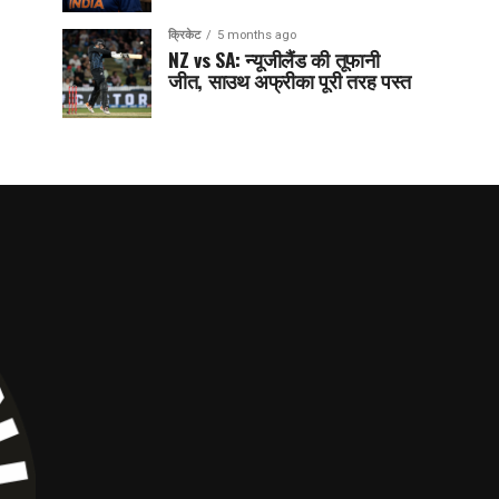
क्रिकेट
5 months ago
NZ vs SA: न्यूजीलैंड की तूफानी
जीत, साउथ अफ्रीका पूरी तरह पस्त