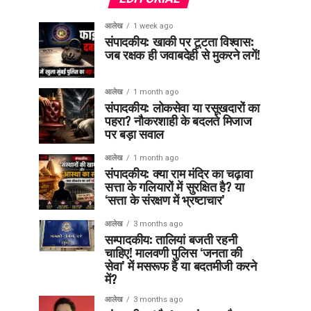
आलेख
1 week ago
संपादकीय: खाकी पर टूटता विश्वास:
जब रक्षक ही जवाबदेही से मुकरने लगें!
आलेख
1 month ago
संपादकीय: लोकसेवा या रसूखदारों का
पहरा? नौकरशाही के बदलते मिजाज
पर बड़ा सवाल
आलेख
1 month ago
संपादकीय: क्या राम मंदिर का चढ़ावा
सत्ता के गलियारों में सुरक्षित है? या
‘सत्ता के संरक्षण में भ्रष्टाचार’
आलेख
3 months ago
सम्पादकीय: तालियां बजती रहनी
चाहिए! मालवणी पुलिस ‘जनता की
सेवा’ में मसरूफ है या बदतमीजी करने
में?
आलेख
3 months ago