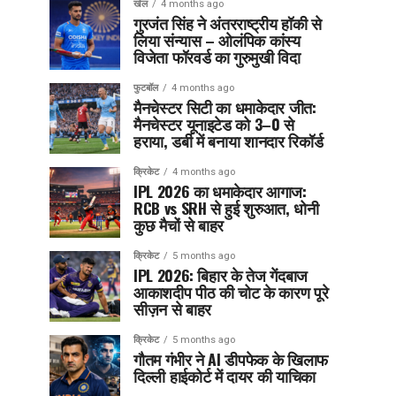
खेल
4 months ago
गुरजंत सिंह ने अंतरराष्ट्रीय हॉकी से
लिया संन्यास – ओलंपिक कांस्य
विजेता फॉरवर्ड का गुरुमुखी विदा
फुटबॉल
4 months ago
मैनचेस्टर सिटी का धमाकेदार जीत:
मैनचेस्टर यूनाइटेड को 3–0 से
हराया, डर्बी में बनाया शानदार रिकॉर्ड
क्रिकेट
4 months ago
IPL 2026 का धमाकेदार आगाज:
RCB vs SRH से हुई शुरुआत, धोनी
कुछ मैचों से बाहर
क्रिकेट
5 months ago
IPL 2026: बिहार के तेज गेंदबाज
आकाशदीप पीठ की चोट के कारण पूरे
सीज़न से बाहर
क्रिकेट
5 months ago
गौतम गंभीर ने AI डीपफेक के खिलाफ
दिल्ली हाईकोर्ट में दायर की याचिका