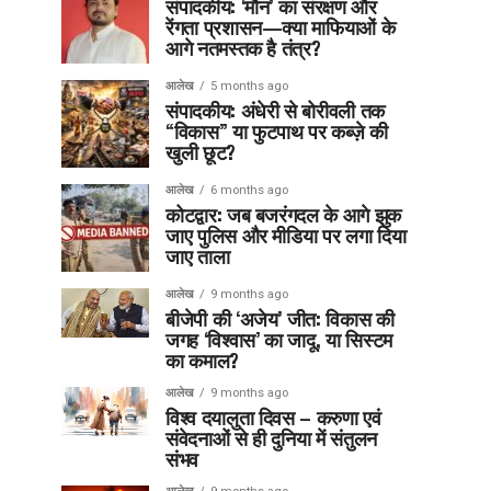
संपादकीय: ‘मौन’ का संरक्षण और
रेंगता प्रशासन—क्या माफियाओं के
आगे नतमस्तक है तंत्र?
आलेख
5 months ago
संपादकीय: अंधेरी से बोरीवली तक
“विकास” या फुटपाथ पर कब्ज़े की
खुली छूट?
आलेख
6 months ago
कोटद्वार: जब बजरंगदल के आगे झुक
जाए पुलिस और मीडिया पर लगा दिया
जाए ताला
आलेख
9 months ago
बीजेपी की ‘अजेय’ जीत: विकास की
जगह ‘विश्वास’ का जादू, या सिस्टम
का कमाल?
आलेख
9 months ago
विश्व दयालुता दिवस – करुणा एवं
संवेदनाओं से ही दुनिया में संतुलन
संभव