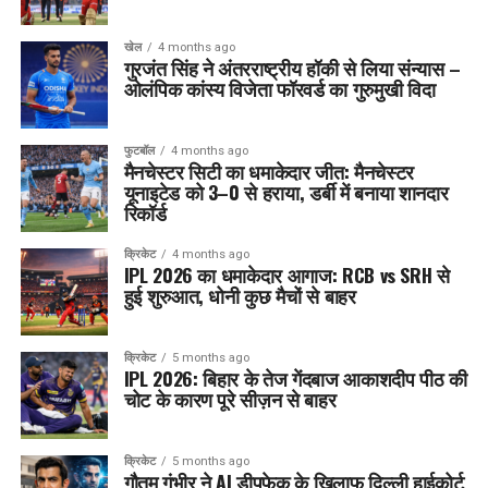
खेल
4 months ago
गुरजंत सिंह ने अंतरराष्ट्रीय हॉकी से लिया संन्यास –
ओलंपिक कांस्य विजेता फॉरवर्ड का गुरुमुखी विदा
फुटबॉल
4 months ago
मैनचेस्टर सिटी का धमाकेदार जीत: मैनचेस्टर
यूनाइटेड को 3–0 से हराया, डर्बी में बनाया शानदार
रिकॉर्ड
क्रिकेट
4 months ago
IPL 2026 का धमाकेदार आगाज: RCB vs SRH से
हुई शुरुआत, धोनी कुछ मैचों से बाहर
क्रिकेट
5 months ago
IPL 2026: बिहार के तेज गेंदबाज आकाशदीप पीठ की
चोट के कारण पूरे सीज़न से बाहर
क्रिकेट
5 months ago
गौतम गंभीर ने AI डीपफेक के खिलाफ दिल्ली हाईकोर्ट