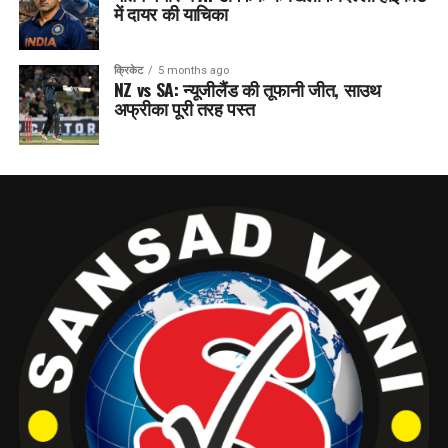
में दायर की याचिका
क्रिकेट
5 months ago
NZ vs SA: न्यूजीलैंड की तूफानी जीत, साउथ
अफ्रीका पूरी तरह पस्त