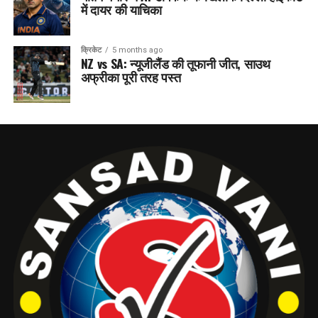
में दायर की याचिका
क्रिकेट
5 months ago
NZ vs SA: न्यूजीलैंड की तूफानी जीत, साउथ
अफ्रीका पूरी तरह पस्त