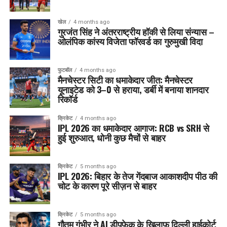
खेल
4 months ago
गुरजंत सिंह ने अंतरराष्ट्रीय हॉकी से लिया संन्यास –
ओलंपिक कांस्य विजेता फॉरवर्ड का गुरुमुखी विदा
फुटबॉल
4 months ago
मैनचेस्टर सिटी का धमाकेदार जीत: मैनचेस्टर
यूनाइटेड को 3–0 से हराया, डर्बी में बनाया शानदार
रिकॉर्ड
क्रिकेट
4 months ago
IPL 2026 का धमाकेदार आगाज: RCB vs SRH से
हुई शुरुआत, धोनी कुछ मैचों से बाहर
क्रिकेट
5 months ago
IPL 2026: बिहार के तेज गेंदबाज आकाशदीप पीठ की
चोट के कारण पूरे सीज़न से बाहर
क्रिकेट
5 months ago
गौतम गंभीर ने AI डीपफेक के खिलाफ दिल्ली हाईकोर्ट